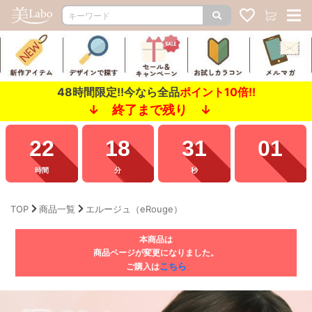
48時間限定!!今なら全品
ポイント10倍!!
↓ 終了まで残り ↓
22
18
30
00
時間
分
秒
TOP
商品一覧
エルージュ（eRouge）
本商品は
商品ページが変更になりました。
こちら
ご購入は