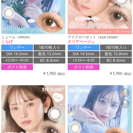
ミューム（miium）
アイクローゼット（eye closet）
くらげ
クリアベージュ
ワンデー
1箱10枚入り
ワンデー
1箱10枚入り
DIA 14.0mm
着色 13.0mm
DIA 14.5mm
着色 13.8mm
BC 8.6mm
BC 8.6mm
±0.00〜-10.00
±0.00〜-8.00
ポスト投函
ポスト投函
￥1,760
￥1,760
(税込)
(税込)