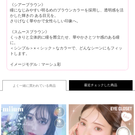
《シアーブラウン》
瞳になじみやすい明るめのブラウンカラーを採用し、透明感を活
かした輝きの ある目元を。
さりげなく華やかで女性らしい印象へ。
《スムースブラウン》
くっきりと立体的に瞳を際立たせ、華やかさとツヤ感のある瞳
に。
＜シンプル＞×＜シック＞なカラーで、どんなシーンにもフィッ
トします。
イメージモデル：マーシュ彩
最近チェックした商品
よく一緒に買われている
商品