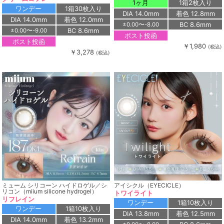
1ヶ月
1箱2枚入り
ワンデー
1箱30枚入り
DIA 14.0mm
着色 12.8mm
DIA 14.0mm
着色 12.0mm
BC 8.6mm
±0.00〜-8.00
BC 8.6mm
±0.00〜-9.00
ポスト投函
ポスト投函
￥1,980
(税込)
￥3,278
(税込)
ミューム シリコーン ハイドロゲル／シ
アイシクル（EYECICLE）
リコン（miium silicone hydrogel）
トワイライト
リフレイン
ワンデー
1箱10枚入り
ワンデー
1箱10枚入り
DIA 13.8mm
着色 12.5mm
DIA 14.0mm
着色 13.2mm