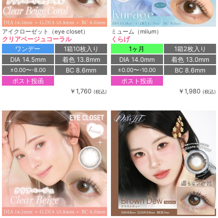
アイクローゼット（eye closet）
ミューム（miium）
クリアベージュコーラル
くらげ
ワンデー
1箱10枚入り
1ヶ月
1箱2枚入り
DIA 14.5mm
着色 13.8mm
DIA 14.0mm
着色 13.0mm
BC 8.6mm
BC 8.6mm
±0.00〜-8.00
±0.00〜-10.00
ポスト投函
ポスト投函
￥1,760
￥1,980
(税込)
(税込)