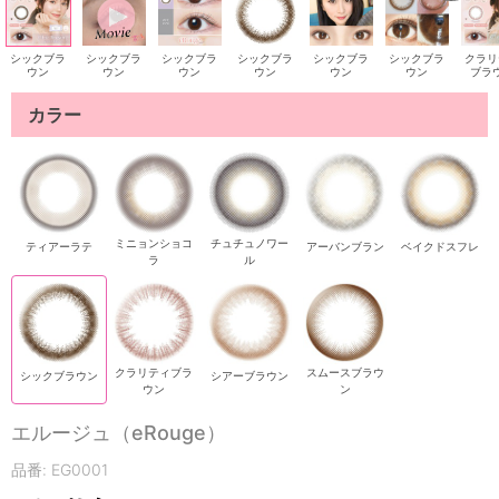
シックブラ
シックブラ
シックブラ
シックブラ
シックブラ
シックブラ
クラリ
ウン
ウン
ウン
ウン
ウン
ウン
ブラ
カラー
ミニョンショコ
チュチュノワー
ティアーラテ
アーバンブラン
ベイクドスフレ
ラ
ル
クラリティブラ
スムースブラウ
シックブラウン
シアーブラウン
ウン
ン
エルージュ（eRouge）
品番: EG0001