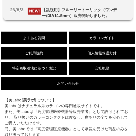
26/8/3
【乱視用】フルーリートーリック（ワンデ
NEW!
ー/DIA14.5mm）販売開始しました。
26/8/1
デューリット シリコーン ハイドロゲル／シリコ
NEW!
ン（1ヶ月/DIA14.5mm）新色販売開始しまし
よくある質問
カラコンガイド
た。
ご利用規約
個人情報保護方針
特定商取引法に基づく表記
会社概要
お問い合わせ
【美Labo(
美ラボ
)について】
美Laboはナチュラル系カラコンの専門通販サイトです。
また、美Laboは『高度管理医療機器等販売業者』として許可されてお
り、 取り扱いのカラーコンタクトは度なし、度ありの全てを安心して
ご購入いただけます。
尚、美Laboでは『高度管理医療機器』として承認を受けた商品のみを
取り扱っております。