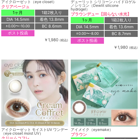
アイクローゼット（eye closet）
デューリット シリコーン ハイドロゲル
／シリコン（Dewlit silicone
クリアベージュ
hydrogel）
1ヶ月
1箱2枚入り
ブラウンデュー【回らない水光】
DIA 14.5mm
着色 13.8mm
1ヶ月
1箱2枚入り
BC 8.6mm
±0.00〜-10.00
DIA 14.5mm
着色 13.6mm
ポスト投函
BC 8.7mm
±0.00〜-8.00
￥1,980
ポスト投函
(税込)
￥1,980
(税込)
アイクローゼット モイストUV ワンデー
アイメイク（eyemake）
（eye closet moist UV）
ブラウン
クリームコフレ