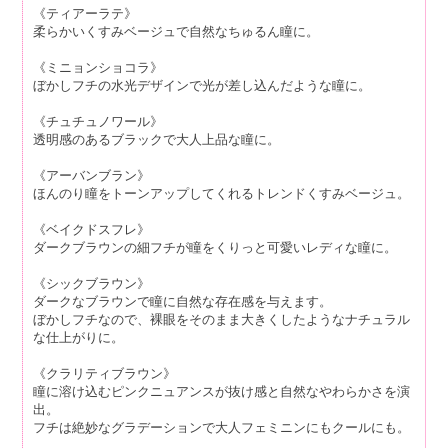
《ティアーラテ》
柔らかいくすみベージュで自然なちゅるん瞳に。
《ミニョンショコラ》
ぼかしフチの水光デザインで光が差し込んだような瞳に。
《チュチュノワール》
透明感のあるブラックで大人上品な瞳に。
《アーバンブラン》
ほんのり瞳をトーンアップしてくれるトレンドくすみベージュ。
《ベイクドスフレ》
ダークブラウンの細フチが瞳をくりっと可愛いレディな瞳に。
《シックブラウン》
ダークなブラウンで瞳に自然な存在感を与えます。
ぼかしフチなので、裸眼をそのまま大きくしたようなナチュラル
な仕上がりに。
《クラリティブラウン》
瞳に溶け込むピンクニュアンスが抜け感と自然なやわらかさを演
出。
フチは絶妙なグラデーションで大人フェミニンにもクールにも。