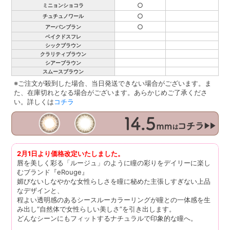
○
ミニョンショコラ
○
チュチュノワール
○
アーバンブラン
ベイクドスフレ
シックブラウン
クラリティブラウン
シアーブラウン
スムースブラウン
※ご注文が殺到した場合、当日発送できない場合がございます。ま
た、在庫切れとなる場合がございます。あらかじめご了承くださ
い。詳しくは
コチラ
2月1日より価格改定いたしました。
唇を美しく彩る「ルージュ」のように瞳の彩りをデイリーに楽し
むブランド『eRouge』
媚びないしなやかな女性らしさを瞳に秘めた主張しすぎない上品
なデザインと、
程よい透明感のあるシースルーカラーリングが瞳との一体感を生
み出し“自然体で女性らしい美しさ”を引き出します。
どんなシーンにもフィットするナチュラルで印象的な瞳へ。