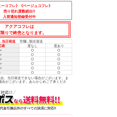
ヒーコフレ》《ベージュコフレ》
売り切れ度数続出!!
入荷通知登録受付中
アクアコフレは
庫限りで終売となります。
…
当日発送
空欄…順次発送
応表
度なし
度あり
○
○
レ
○
○
レ
○
○
レ
○
○
レ
○
○
レ
○
○
レ
場合、当日発送できない場合がございます。ま
場合がございます。あらかじめご了承くださ
代金引換以外のすべての決済に対応!!