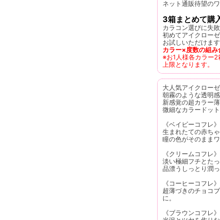
ネット通販待望のワ
3箱まとめて購
カラコン選びに失敗
初めてアイクローゼ
お試しいただけます
カラー×度数の組み
※お1人様各カラー
上限となります。
大人気アイクローゼ
朝霧のような透明感
新感覚の超カラー薄
微細なカラードッ
《ベイビーコフレ》
生まれたての赤ちゃ
瞳の色がそのままワ
《クリームコフレ》
淡い極細フチとたっ
品漂うしっとり潤っ
《コーヒーコフレ》
超薄づきのチョコブ
に。
《ブラウンコフレ》
光沢とツヤを作りな