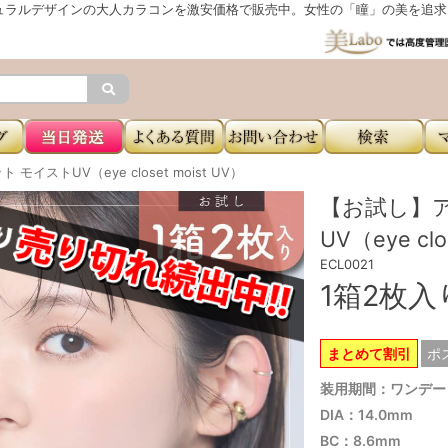
ュラルデザインの大人カラコンを激安価格で販売中。女性の「瞳」の美を追求し
イストUV（eye closet moist UV）
【お試し】
UV（eye clo
ECL0021
1箱2枚
まとめて割引
ポ
装用期間：ワンデー
DIA：14.0mm
BC：8.6mm