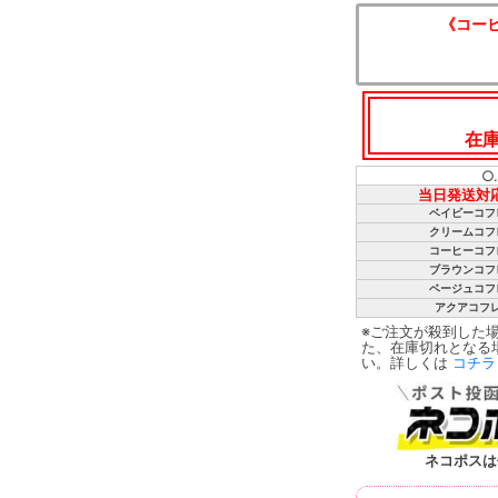
《コー
在
○
当日発送対
ベイビーコフ
クリームコフ
コーヒーコフ
ブラウンコフ
ベージュコフ
アクアコフ
※ご注文が殺到した
た、在庫切れとなる
い。詳しくは
コチラ
ネコポスは