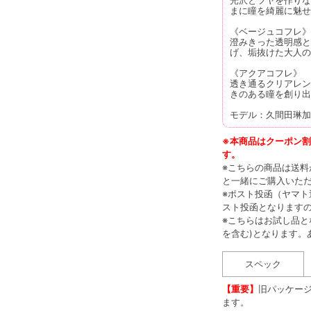
まに瞳を綺麗に魅せ
《ベージュコフレ》
澄みきった透明感と
げ、垢抜けた大人の
《アクアコフレ》
透き通るクリアレン
きのある瞳を創り出
モデル：久間田琳加
※本商品はクーポン
す。
※こちらの商品は送料
と一緒にご購入いた
※ポスト投函（ヤマ
スト投函となります
※こちらはお試し品と
を含む)となります。
スペック
【重要】
旧パッケー
ます。