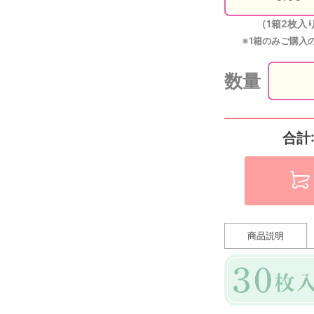
（1箱2枚入
※1箱のみご購入
数量
合計
商品説明