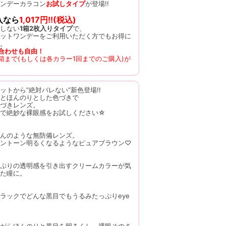
ンデーカラコン
お試しタイプ
が登場!!
入なら
1,017円!!(税込)
しない
1箱2枚入りタイプ
で、
ットワンデーをご利用いただく方でもお得に
。
合わせも自由！
2箱まで(もしくは各カラー1回までのご購入)が
ットから”絶対バレない”新色登場!!
とほんのりとした色づきで
づきレンズ。
トで絶妙な裸眼感をお試しください☆
んのような無防備レンズ。
ントーン明るくなるようなピュアブラウン♡
ぷりの透明感を引き出すクリームカラーが気
た瞳に。
ラックでどんな黒目でもうるみたっぷりeye
がらほんのりと黒目を明るくし、裸眼そのま