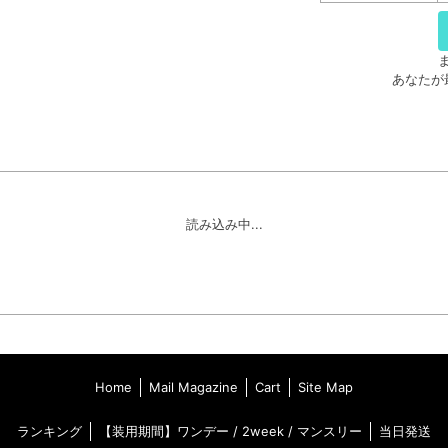
あなたが
読み込み中...
Home
Mail Magazine
Cart
Site Map
ランキング
【装用期間】
ワンデー
/
2week
/
マンスリー
当日発送