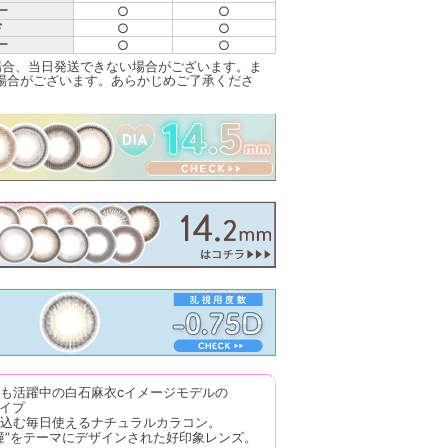
○
○
ー
○
○
ド
○
○
ー
場合、当日発送できない場合がございます。ま
場合がございます。あらかじめご了承くださ
も活躍中の白石麻衣cイメージモデルの
タイプ
込む毎日使えるナチュラルカラコン。
瞳”をテーマにデザインされた好印象レンズ。