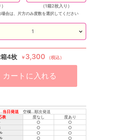
り）
（1箱2枚入り）
の場合は、片方のみ度数を選択してください
3,300
2箱4枚
￥
（税込）
カートに入れる
…
当日発送
空欄…順次発送
応表
度なし
度あり
○
○
ト
○
○
ェ
○
○
ル
○
○
ル