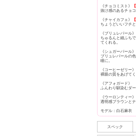
《チョコミスト》
【
抜け感のあるチョコ
《チャイカフェ》
【
ちょうどいいフチと
《ブリュレパール》
ちゅるんと細ふちで
てくれる。
《シュガーパール》
ブリュレパールの色
瞳に。
《コーヒーゼリー》
裸眼の質をあげてく
《アフォガード》
ふんわり馴染むダー
《ウーロンティー》
透明感ブラウンとナ
モデル：白石麻衣
スペック