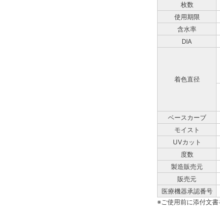
枚数
使用期限
含水率
DIA
着色直径
ベースカーブ
モイスト
UVカット
度数
製造販売元
販売元
医療機器承認番号
※ご使用前に添付文