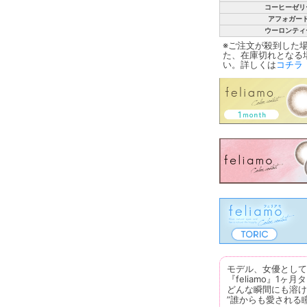
コーヒーゼリ
アフォガー
ウーロンティ
※ご注文が殺到した
た、在庫切れとなる
い。詳しくは
コチラ
モデル、女優として
『feliamo』1ヶ月
どんな瞬間にも溶け
”誰からも愛される