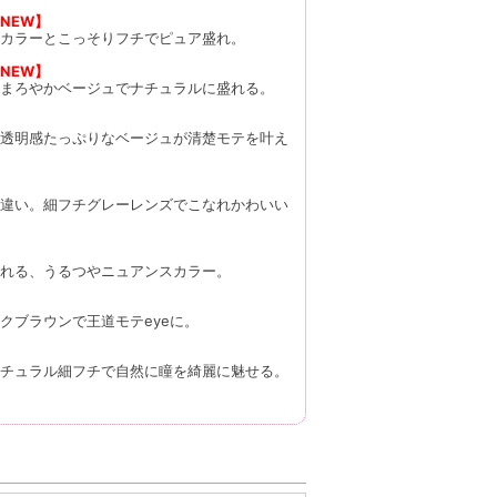
NEW】
カラーとこっそりフチでピュア盛れ。
NEW】
まろやかベージュでナチュラルに盛れる。
透明感たっぷりなベージュが清楚モテを叶え
違い。細フチグレーレンズでこなれかわいい
れる、うるつやニュアンスカラー。
クブラウンで王道モテeyeに。
チュラル細フチで自然に瞳を綺麗に魅せる。