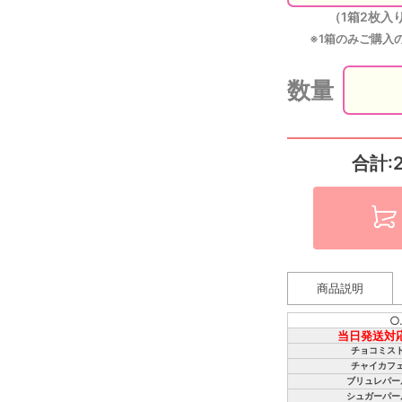
（1箱2枚入
※1箱のみご購入
数量
合計:
商品説明
○
当日発送対
チョコミス
チャイカフ
ブリュレパー
シュガーパー