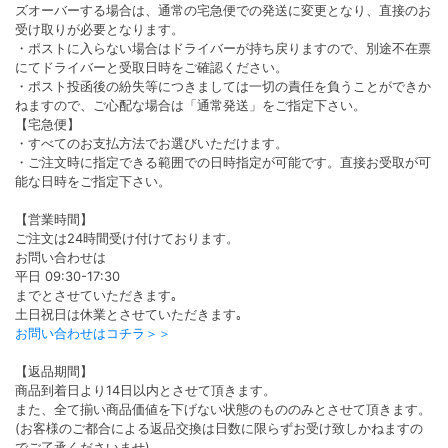
ズオーバーする場合は、通常の宅急便での発送に変更となり、直接のお
受け取りが必要となります。
・ポストに入らない場合はドライバーが持ち戻りますので、別途不在票
にてドライバーと受取日時をご確認ください。
・ポスト投函後の紛失等につきましては一切の責任を負うことができか
ねますので、ご心配な場合は「通常発送」をご指定下さい。
【宅急便】
・すべてのお支払方法でお選びいただけます。
・ご注文時に指定できる範囲での日時指定が可能です。直接お受取が可
能な日時をご指定下さい。
【営業時間】
ご注文は24時間受け付けております。
お問い合わせは
平日 09:30-17:30
までとさせていただきます｡
土日祝日は休業とさせていただきます｡
お問い合わせはコチラ＞＞
【返品期間】
商品到着日より14日以内とさせて頂きます。
また、全て揃い商品価値を下げない状態のもののみとさせて頂きます。
(お客様のご都合による返品交換は日数に限らずお受け致しかねますの
でご了承くださいませ)