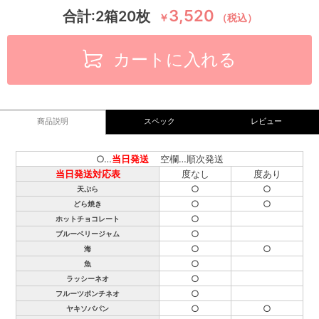
3,520
合計:2箱20枚
￥
（税込）
カートに入れる
商品説明
スペック
レビュー
○…
当日発送
空欄…順次発送
当日発送対応表
度なし
度あり
○
○
天ぷら
○
○
どら焼き
○
ホットチョコレート
○
ブルーベリージャム
○
○
海
○
魚
○
ラッシーネオ
○
フルーツポンチネオ
○
○
ヤキソバパン