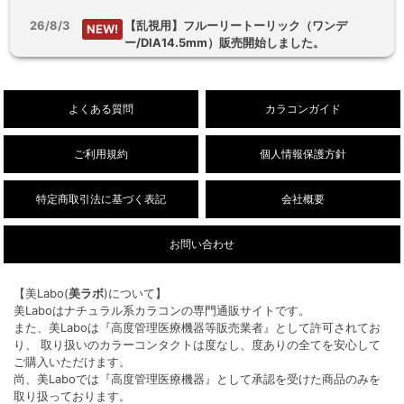
26/8/3
【乱視用】フルーリートーリック（ワンデ
NEW!
ー/DIA14.5mm）販売開始しました。
26/8/1
デューリット シリコーン ハイドロゲル／シリコ
NEW!
ン（1ヶ月/DIA14.5mm）新色販売開始しまし
よくある質問
カラコンガイド
た。
ご利用規約
個人情報保護方針
特定商取引法に基づく表記
会社概要
お問い合わせ
【美Labo(
美ラボ
)について】
美Laboはナチュラル系カラコンの専門通販サイトです。
また、美Laboは『高度管理医療機器等販売業者』として許可されてお
り、 取り扱いのカラーコンタクトは度なし、度ありの全てを安心して
ご購入いただけます。
尚、美Laboでは『高度管理医療機器』として承認を受けた商品のみを
取り扱っております。