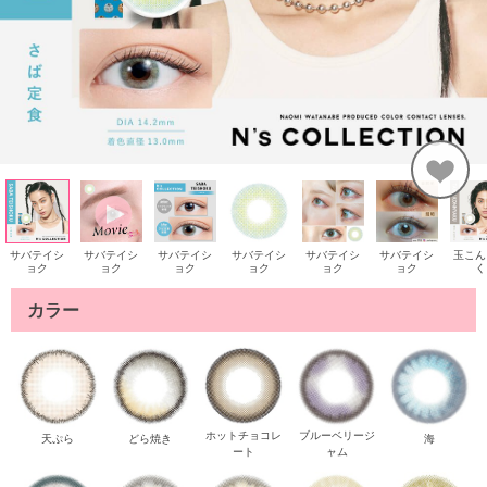
サバテイシ
サバテイシ
サバテイシ
サバテイシ
サバテイシ
サバテイシ
玉こん
ョク
ョク
ョク
ョク
ョク
ョク
く
カラー
ホットチョコレ
ブルーベリージ
天ぷら
どら焼き
海
ート
ャム