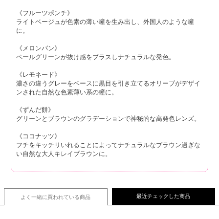
《フルーツポンチ》
ライトベージュが色素の薄い瞳を生み出し、外国人のような瞳
に。
《メロンパン》
ペールグリーンが抜け感をプラスしナチュラルな発色。
《レモネード》
濃さの違うグレーをベースに黒目を引き立てるオリーブがデザイ
ンされた自然な色素薄い系の瞳に。
《ずんだ餅》
グリーンとブラウンのグラデーションで神秘的な高発色レンズ。
《ココナッツ》
フチをキッチリいれることによってナチュラルなブラウン過ぎな
い自然な大人キレイブラウンに。
最近チェックした商品
よく一緒に買われている
商品