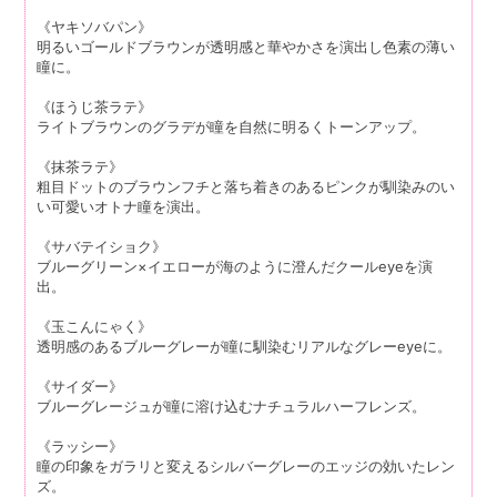
《ヤキソバパン》
明るいゴールドブラウンが透明感と華やかさを演出し色素の薄い
瞳に。
《ほうじ茶ラテ》
ライトブラウンのグラデが瞳を自然に明るくトーンアップ。
《抹茶ラテ》
粗目ドットのブラウンフチと落ち着きのあるピンクが馴染みのい
い可愛いオトナ瞳を演出。
《サバテイショク》
ブルーグリーン×イエローが海のように澄んだクールeyeを演
出。
《玉こんにゃく》
透明感のあるブルーグレーが瞳に馴染むリアルなグレーeyeに。
《サイダー》
ブルーグレージュが瞳に溶け込むナチュラルハーフレンズ。
《ラッシー》
瞳の印象をガラリと変えるシルバーグレーのエッジの効いたレン
ズ。