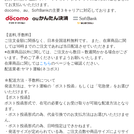
てお支払いいただけます。
docomo、au、SoftBankの主要３キャリアに対応しております。
【送料,手数料】
ご注文金額に関係なく、日本全国送料無料です。 また、在庫商品に関
しては16時までのご注文であれば当日配送させていただきます。
※在庫商品以外に関しては、ご注文から数日～数週間かかる場合がござ
います。予めご了承くださいますようお願いいたします。
在庫商品に関しては
こちら
のページをご確認ください。
配送業者:ヤマト運輸(ネコポス)
☆配送方法・手数料について
発送方法は、ヤマト運輸の「ポスト投函」もしくは「宅急便」をお選び
いただけます。
【ポスト投函】
ポスト投函形式で、在宅の必要なくお受け取りが可能な配達方法となり
ます。
・ポスト投函形式の為、代金引換でのお支払方法はお選びいただけませ
ん。
・ポスト投函形式の為、日時指定はできかねます。
・発送サイズが定められている為、ご注文点数や商品サイズによりサイ