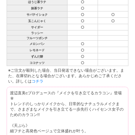
○
ほうじ茶ラテ
○
抹茶ラテ
○
○
サバテイショク
○
○
玉こんにゃく
○
サイダー
ラッシー
フルーツポンチ
○
メロンパン
○
レモネード
○
ずんだ餅
○
ココナッツ
※ご注文が殺到した場合、当日発送できない場合がございます。ま
た、在庫切れとなる場合がございます。あらかじめご了承くださ
い。詳しくは
コチラ
渡辺直美cプロデュースの『メイクを引き立てるカラコン』登場
☆
トレンドのしっかりメイクから、日常的なナチュラルメイクま
で、さまざまなメイクを引き立てる一歩先行くハイセンス女子の
ためのカラコン!!
《天ぷら》
細フチと高発色ベージュで立体盛れが叶う。