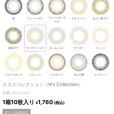
フルーツポンチ
魚
ラッシーネオ
ヤキソバパン
ほうじ茶ラテ
ネオ
抹茶ラテ
サバテイショク
玉こんにゃく
サイダー
ラッシー
フルーツポンチ
メロンパン
レモネード
ずんだ餅
ココナッツ
エヌズコレクション（N's Collection）
品番: NCOL0001
1箱10枚入り
1,760
(税込)
¥
ポスト投函対応