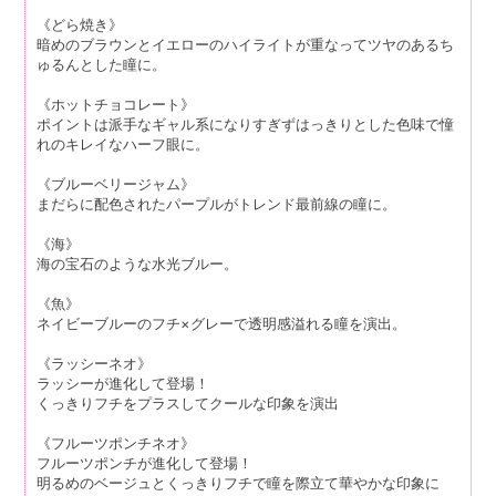
《どら焼き》
暗めのブラウンとイエローのハイライトが重なってツヤのあるち
ゅるんとした瞳に。
《ホットチョコレート》
ポイントは派手なギャル系になりすぎずはっきりとした色味で憧
れのキレイなハーフ眼に。
《ブルーベリージャム》
まだらに配色されたパープルがトレンド最前線の瞳に。
《海》
海の宝石のような水光ブルー。
《魚》
ネイビーブルーのフチ×グレーで透明感溢れる瞳を演出。
《ラッシーネオ》
ラッシーが進化して登場！
くっきりフチをプラスしてクールな印象を演出
《フルーツポンチネオ》
フルーツポンチが進化して登場！
明るめのベージュとくっきりフチで瞳を際立て華やかな印象に