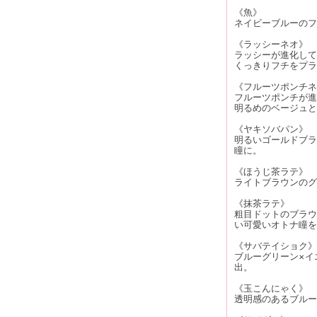
《魚》
ネイビーブルーのフ
《ラッシーネオ》
ラッシーが進化して
くっきりフチをプラ
《フルーツポンチネ
フルーツポンチが進
明るめのベージュと
《ヤキソバパン》
明るいゴールドブラ
瞳に。
《ほうじ茶ラテ》
ライトブラウンのグ
《抹茶ラテ》
粗目ドットのブラウ
い可愛いオトナ瞳を
《サバテイショク》
ブルーグリーン×イ
出。
《玉こんにゃく》
透明感のあるブルー