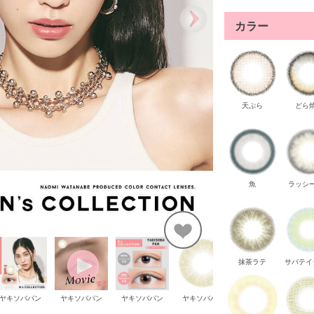
カラー
天ぷら
どら
魚
ラッシ
抹茶ラテ
サバテイ
ヤキソバパン
ヤキソバパン
ヤキソバパン
ヤキソバパン
ヤキソバパン
ヤ