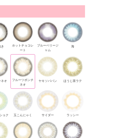
ホットチョコレ
ブルーベリージ
焼き
海
ート
ャム
フルーツポンチ
ーネオ
ヤキソバパン
ほうじ茶ラテ
ネオ
ショク
玉こんにゃく
サイダー
ラッシー
キソバパン
ほうじ茶ラテ
ほうじ茶ラテ
ほうじ茶ラテ
ほうじ茶ラテ
ほう