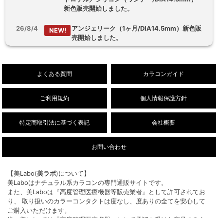
新色販売開始しました。
26/8/4
アンジェリーク（1ヶ月/DIA14.5mm）新色販
NEW!
売開始しました。
26/8/3
【乱視用】フルーリートーリック（ワンデ
NEW!
ー/DIA14.5mm）販売開始しました。
よくある質問
カラコンガイド
ご利用規約
個人情報保護方針
特定商取引法に基づく表記
会社概要
お問い合わせ
【美Labo(
美ラボ
)について】
美Laboはナチュラル系カラコンの専門通販サイトです。
また、美Laboは『高度管理医療機器等販売業者』として許可されてお
り、 取り扱いのカラーコンタクトは度なし、度ありの全てを安心して
ご購入いただけます。