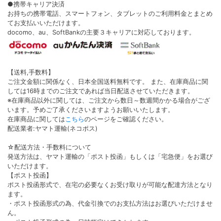
●携帯キャリア決済
お持ちの携帯電話、スマートフォン、タブレットのご利用料金とまとめ
てお支払いいただけます。
docomo、au、SoftBankの主要３キャリアに対応しております。
【送料,手数料】
ご注文金額に関係なく、日本全国送料無料です。 また、在庫商品に関
しては16時までのご注文であれば当日配送させていただきます。
※在庫商品以外に関しては、ご注文から数日～数週間かかる場合がござ
います。予めご了承くださいますようお願いいたします。
在庫商品に関しては
こちら
のページをご確認ください。
配送業者:ヤマト運輸(ネコポス)
☆配送方法・手数料について
発送方法は、ヤマト運輸の「ポスト投函」もしくは「宅急便」をお選び
いただけます。
【ポスト投函】
ポスト投函形式で、在宅の必要なくお受け取りが可能な配達方法となり
ます。
・ポスト投函形式の為、代金引換でのお支払方法はお選びいただけませ
ん。