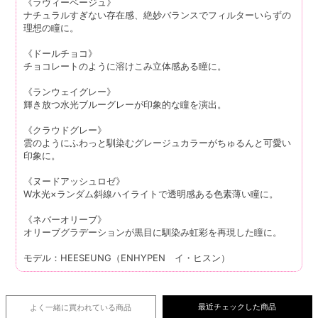
《ラヴィーベージュ》
ナチュラルすぎない存在感、絶妙バランスでフィルターいらずの
理想の瞳に。
《ドールチョコ》
チョコレートのように溶けこみ立体感ある瞳に。
《ランウェイグレー》
輝き放つ水光ブルーグレーが印象的な瞳を演出。
《クラウドグレー》
雲のようにふわっと馴染むグレージュカラーがちゅるんと可愛い
印象に。
《ヌードアッシュロゼ》
W水光×ランダム斜線ハイライトで透明感ある色素薄い瞳に。
《ネバーオリーブ》
オリーブグラデーションが黒目に馴染み虹彩を再現した瞳に。
モデル：HEESEUNG（ENHYPEN イ・ヒスン）
最近チェックした商品
よく一緒に買われている
商品