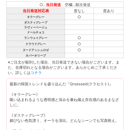
○…
当日発送
空欄…順次発送
当日発送対応表
度なし
度あり
○
キラーグレー
ダスティグレープ
ラヴィーベージュ
ドールチョコ
○
ランウェイグレー
○
クラウドグレー
○
ヌードアッシュロゼ
ネバーオリーブ
※ご注文が殺到した場合、当日発送できない場合がございます。ま
た、在庫切れとなる場合がございます。あらかじめご了承くださ
い。詳しくは
コチラ
最新の韓国トレンドを盛り込んだ『Qrsessed(クラセスト)』
《キラーグレー》
吸い込まれるような透明感と深みを兼ね備え存在感のあるまなざ
しに。
《ダスティグレープ》
媚びない色気漂う、オーラを演出。どんなシーンでも写真映え。