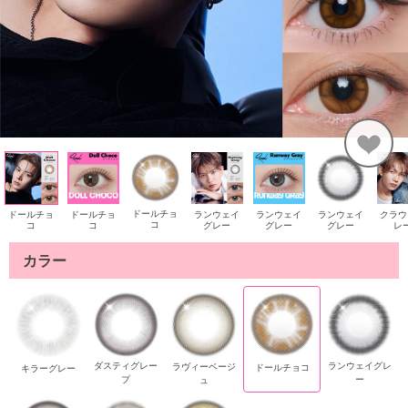
ドールチョ
ランウェイ
ドールチョ
ドールチョ
ランウェイ
ランウェイ
クラウ
コ
グレー
コ
コ
グレー
グレー
レ
カラー
ランウェイグレ
ダスティグレー
ラヴィーベージ
ドールチョコ
キラーグレー
ー
プ
ュ