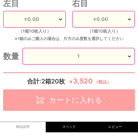
左目
右目
（1箱10枚入り）
（1箱10枚入り）
※1箱のみご購入の場合は、片方のみ度数を選択してください
数量
3,520
合計:2箱20枚
￥
（税込）
カートに入れる
商品説明
スペック
レビュー