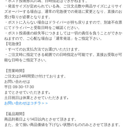
・ポスト投函形式の為、日時指定はできかねます。
・発送サイズが定められている為、ご注文点数や商品サイズによりサイ
ズオーバーする場合は、通常の宅急便での発送に変更となり、直接のお
受け取りが必要となります。
・ポストに入らない場合はドライバーが持ち戻りますので、別途不在票
にてドライバーと受取日時をご確認ください。
・ポスト投函後の紛失等につきましては一切の責任を負うことができか
ねますので、ご心配な場合は「通常発送」をご指定下さい。
【宅急便】
・すべてのお支払方法でお選びいただけます。
・ご注文時に指定できる範囲での日時指定が可能です。直接お受取が可
能な日時をご指定下さい。
【営業時間】
ご注文は24時間受け付けております。
お問い合わせは
平日 09:30-17:30
までとさせていただきます｡
土日祝日は休業とさせていただきます｡
お問い合わせはコチラ＞＞
【返品期間】
商品到着日より14日以内とさせて頂きます。
また、全て揃い商品価値を下げない状態のもののみとさせて頂きます。