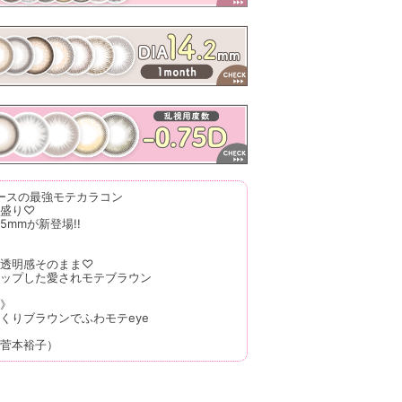
ースの最強モテカラコン
盛り♡
.5mmが新登場!!
透明感そのまま♡
ップした愛されモテブラウン
》
くりブラウンでふわモテeye
菅本裕子）