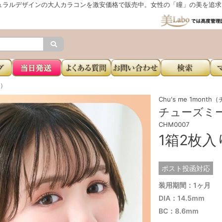
ュラルデザインの大人カラコンを激安価格で販売中。女性の「瞳」の美を追求し
e）
Chu's me 1mon
チューズミー（
CHM0007
1箱2枚
ポスト投函対応
装用期間：1ヶ月
DIA：14.5mm
BC：8.6mm