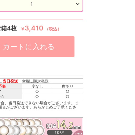
3,410
2箱4枚
￥
（税込）
カートに入れる
…
当日発送
空欄…順次発送
応表
度なし
度あり
○
○
ア
○
○
ーム
場合、当日発送できない場合がございます。ま
場合がございます。あらかじめご了承くださ