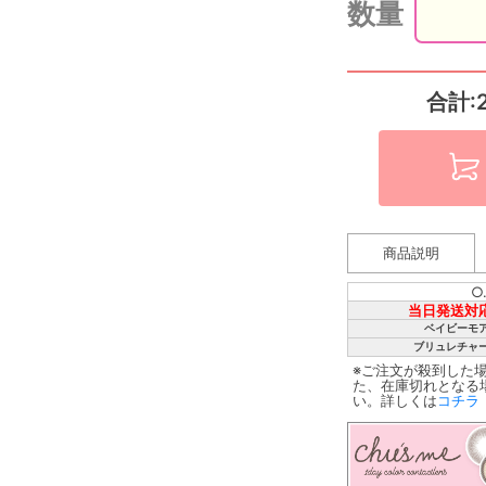
数量
合計:
商品説明
○
当日発送対
ベイビーモ
ブリュレチャ
※ご注文が殺到した
た、在庫切れとなる
い。詳しくは
コチラ