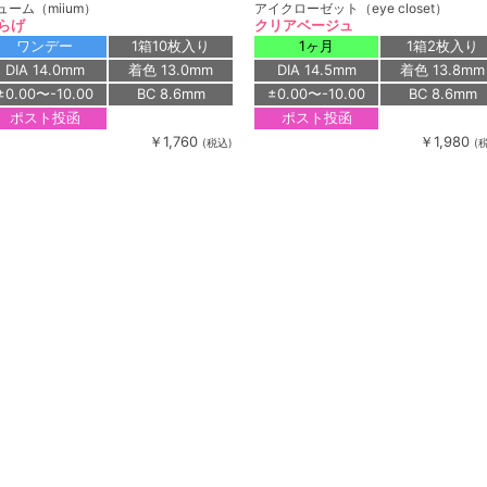
ューム（miium）
アイクローゼット（eye closet）
らげ
クリアベージュ
ワンデー
1箱10枚入り
1ヶ月
1箱2枚入り
DIA 14.0mm
着色 13.0mm
DIA 14.5mm
着色 13.8mm
±0.00〜-10.00
BC 8.6mm
±0.00〜-10.00
BC 8.6mm
ポスト投函
ポスト投函
￥1,760
￥1,980
(税込)
(
ューリット シリコーン ハイドロゲル／
アイメイク（eyemake）
コン（Dewlit silicone hydrogel）
ブラウン