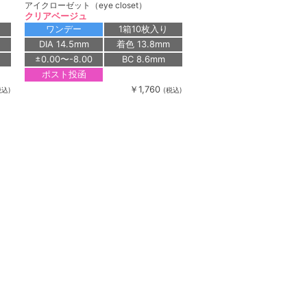
アイクローゼット（eye closet）
クリアベージュ
ワンデー
1箱10枚入り
DIA 14.5mm
着色 13.8mm
±0.00〜-8.00
BC 8.6mm
ポスト投函
￥1,760
税込)
(税込)
ミューム シリコーン ハイドロゲル／シリ
コン（miium silicone hydrogel）