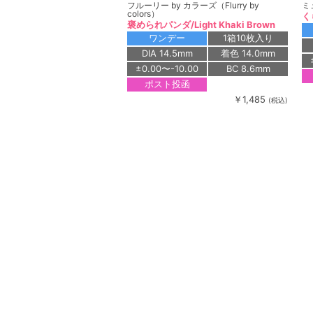
フルーリー by カラーズ（Flurry by
ミ
colors）
く
褒められパンダ/Light Khaki Brown
ワンデー
1箱10枚入り
DIA 14.5mm
着色 14.0mm
±0.00〜-10.00
BC 8.6mm
ポスト投函
￥1,485
(税込)
ミューム（miium）
デ
シリ
くらげ