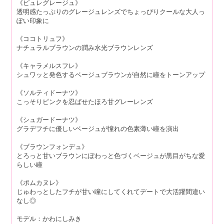
《ピュレグレージュ》
透明感たっぷりのグレージュレンズでちょっぴりクールな大人っ
ぽい印象に
《ココトリュフ》
ナチュラルブラウンの潤み水光ブラウンレンズ
《キャラメルスフレ》
シュワッと発色するベージュブラウンが自然に瞳をトーンアップ
《ソルティドーナツ》
こっそりピンクを忍ばせたほろ甘グレーレンズ
《シュガードーナツ》
グラデフチに優しいベージュが憧れの色素薄い瞳を演出
《ブラウンフォンデュ》
とろっと甘いブラウンにぽわっと色づくベージュが黒目がちな愛
らしい瞳
《ポムカヌレ》
じゅわっとしたフチが甘い瞳にしてくれてデートで大活躍間違い
なし◎
モデル：かわにしみき