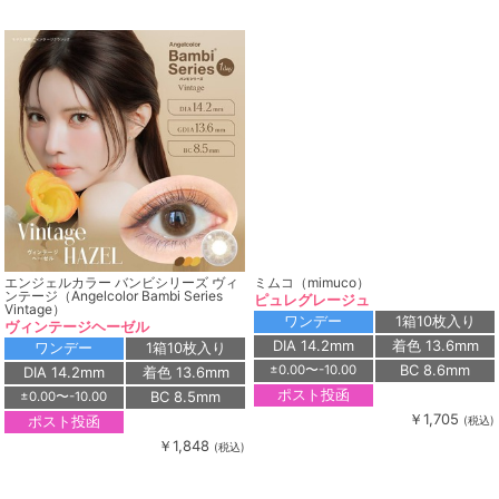
エンジェルカラー バンビシリーズ ヴィ
ミムコ（mimuco）
ンテージ（Angelcolor Bambi Series
ピュレグレージュ
Vintage）
ワンデー
1箱10枚入り
ヴィンテージヘーゼル
DIA 14.2mm
着色 13.6mm
ワンデー
1箱10枚入り
BC 8.6mm
±0.00〜-10.00
DIA 14.2mm
着色 13.6mm
ポスト投函
BC 8.5mm
±0.00〜-10.00
￥1,705
ポスト投函
(税込)
￥1,848
(税込)