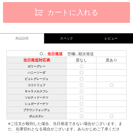
カートに入れる
商品説明
スペック
レビュー
○…
当日発送
空欄…順次発送
当日発送対応表
度なし
度あり
〇
ゼリーグレー
〇
ハニーソーダ
〇
ピュレグレージュ
〇
〇
ココトリュフ
〇
キャラメルスフレ
〇
ソルティドーナツ
〇
シュガードーナツ
〇
ブラウンフォンデュ
〇
〇
ポムカヌレ
※ご注文が殺到した場合、当日発送できない場合がございます。ま
た、在庫切れとなる場合がございます。あらかじめご了承くださ