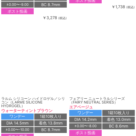
ポスト投函
BC 8.7mm
±0.00〜-9.00
￥1,738
(税込)
ポスト投函
￥3,278
(税込)
ラルム シリコーン ハイドロゲル／シリ
フェアリー ニュートラルシリーズ
コン（LARME SILICONE
（FAIRY NEUTRAL SERIES）
HYDROGEL）
エアベージュ
ウォーターティントブラウン
ワンデー
1箱10枚入り
ワンデー
1箱10枚入り
DIA 14.2mm
着色 13.0mm
DIA 14.5mm
着色 13.8mm
BC 8.6mm
±0.00〜-8.00
BC 8.7mm
±0.00〜-10.00
ポスト投函