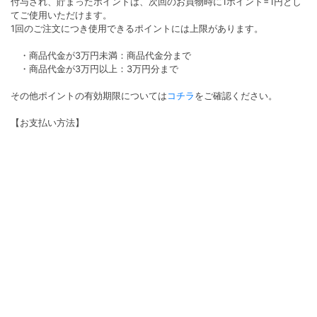
付与され、貯まったポイントは、次回のお買物時に1ポイント=1円とし
てご使用いただけます。
1回のご注文につき使用できるポイントには上限があります。
・商品代金が3万円未満：商品代金分まで
・商品代金が3万円以上：3万円分まで
その他ポイントの有効期限については
コチラ
をご確認ください。
【お支払い方法】
●代金引換払い
代金引換払いのご注文は、代引き手数料として商品代金が1万円未満は
330円(税込)1万円以上は440円(税込)3万円以上は660円(税込)がかかり
ます。
●クレジット払い
決済手数料は無料となります。ご利用いただけるカード会社は
VISA/Master/AMEX/Diners/JCBです。
●コンビニ払い
コンビニ払いのご注文はコンビニ決済手数料220円（税込）がかかりま
す。