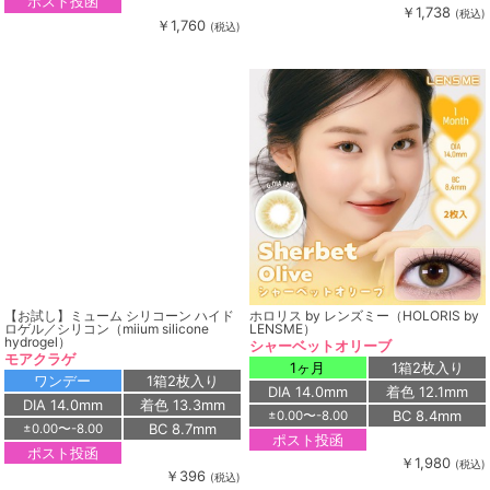
ポスト投函
￥1,738
(税込)
￥1,760
(税込)
【お試し】ミューム シリコーン ハイド
ホロリス by レンズミー（HOLORIS by
ロゲル／シリコン（miium silicone
LENSME）
hydrogel）
シャーベットオリーブ
モアクラゲ
1ヶ月
1箱2枚入り
ワンデー
1箱2枚入り
DIA 14.0mm
着色 12.1mm
DIA 14.0mm
着色 13.3mm
BC 8.4mm
±0.00〜-8.00
BC 8.7mm
±0.00〜-8.00
ポスト投函
ポスト投函
￥1,980
(税込)
￥396
(税込)