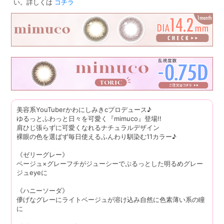
い。詳しくは
コチラ
美容系YouTuberかわにしみきcプロデュース♪
ゆるっとふわっと日々を可愛く『mimuco』登場!!
肩ひじ張らずに可愛くなれるナチュラルデザイン
裸眼の色を選ばず毎日使えるふんわり馴染む11カラー♪
《ゼリーグレー》
ベージュ×グレーフチがジューシーでぷるっとした明るめグレー
ジュeyeに
《ハニーソーダ》
儚げなグレーにライトベージュが溶け込み自然に色素薄い系の瞳
に