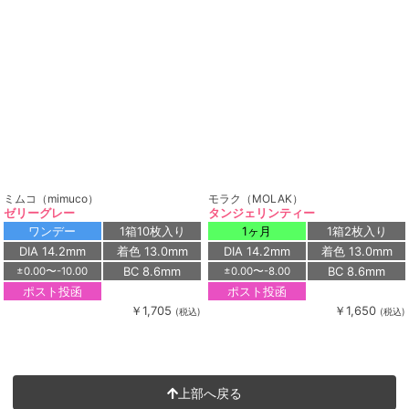
ミムコ（mimuco）
モラク（MOLAK）
ゼリーグレー
タンジェリンティー
ワンデー
1箱10枚入り
1ヶ月
1箱2枚入り
DIA 14.2mm
着色 13.0mm
DIA 14.2mm
着色 13.0mm
BC 8.6mm
BC 8.6mm
±0.00〜-10.00
±0.00〜-8.00
ポスト投函
ポスト投函
￥1,705
￥1,650
(税込)
(税込)
上部へ戻る