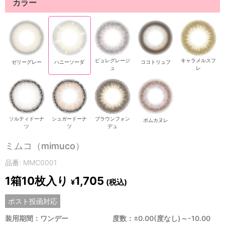
カラー
ピュレグレージ
キャラメルスフ
ゼリーグレー
ハニーソーダ
ココトリュフ
ュ
レ
ソルティドーナ
シュガードーナ
ブラウンフォン
ポムカヌレ
ツ
ツ
デュ
ミムコ（mimuco）
品番: MMC0001
1箱10枚入り
1,705
(税込)
¥
ポスト投函対応
装用期間：ワンデー
度数：±0.00(度なし)～-10.00