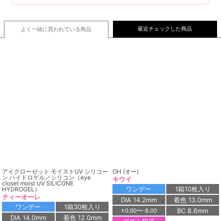
最近チェックした商品
よく一緒に買われている
商品
アイクローゼット モイストUV シリコー
OH (オー)
ン ハイドロゲル／シリコン（eye
キウイ
closet moist UV SILICONE
ワンデー
1箱10枚入り
HYDROGEL）
ティーオーレ
DIA 14.2mm
着色 13.0mm
ワンデー
1箱30枚入り
BC 8.6mm
±0.00〜-8.00
DIA 14.0mm
着色 12.0mm