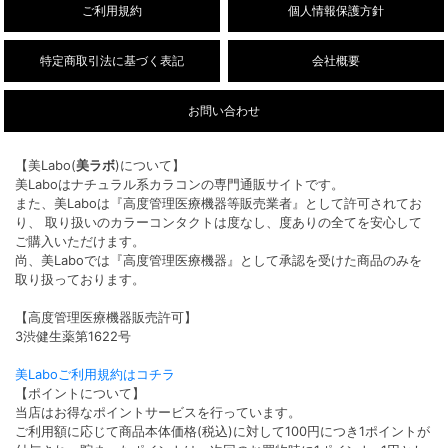
ご利用規約
個人情報保護方針
特定商取引法に基づく表記
会社概要
お問い合わせ
【美Labo(
美ラボ
)について】
美Laboはナチュラル系カラコンの専門通販サイトです。
また、美Laboは『高度管理医療機器等販売業者』として許可されてお
り、 取り扱いのカラーコンタクトは度なし、度ありの全てを安心して
ご購入いただけます。
尚、美Laboでは『高度管理医療機器』として承認を受けた商品のみを
取り扱っております。
【高度管理医療機器販売許可】
3渋健生薬第1622号
美Laboご利用規約はコチラ
【ポイントについて】
当店はお得なポイントサービスを行っています。
ご利用額に応じて商品本体価格(税込)に対して100円につき1ポイントが