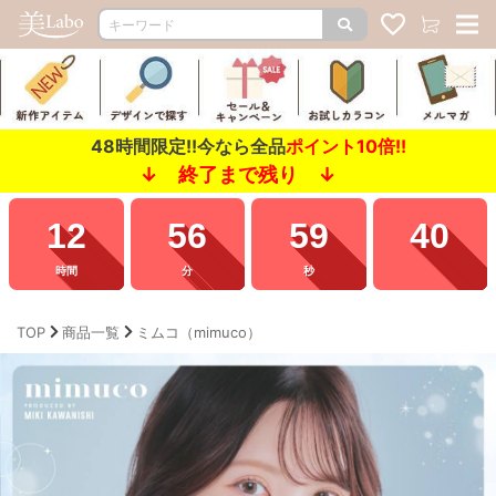
48時間限定!!今なら全品
ポイント10倍!!
↓ 終了まで残り ↓
12
56
58
61
時間
分
秒
TOP
商品一覧
ミムコ（mimuco）