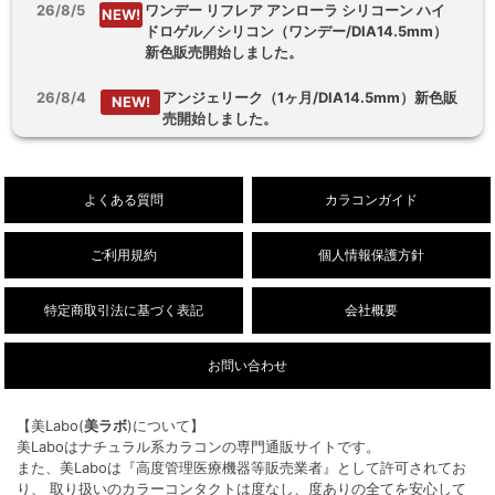
26/8/5
ワンデー リフレア アンローラ シリコーン ハイ
NEW!
ドロゲル／シリコン（ワンデー/DIA14.5mm）
新色販売開始しました。
26/8/4
アンジェリーク（1ヶ月/DIA14.5mm）新色販
NEW!
売開始しました。
26/8/3
【乱視用】フルーリートーリック（ワンデ
NEW!
ー/DIA14.5mm）販売開始しました。
よくある質問
カラコンガイド
ご利用規約
個人情報保護方針
特定商取引法に基づく表記
会社概要
お問い合わせ
【美Labo(
美ラボ
)について】
美Laboはナチュラル系カラコンの専門通販サイトです。
また、美Laboは『高度管理医療機器等販売業者』として許可されてお
り、 取り扱いのカラーコンタクトは度なし、度ありの全てを安心して