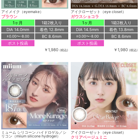
アイメイク（eyemake）
アイクローゼット（eye closet）
ブラウン
ガウスショコラ
1ヶ月
1箱2枚入り
1ヶ月
1箱2枚入り
DIA 14.0mm
着色 12.8mm
DIA 14.5mm
着色 13.8mm
BC 8.6mm
BC 8.6mm
±0.00〜-8.00
±0.00〜-8.00
ポスト投函
ポスト投函
￥1,980
￥1,980
(税込)
(税込)
ミューム シリコーン ハイドロゲル／シ
アイクローゼット（eye closet）
リコン（miium silicone hydrogel）
クリアベージュミニ