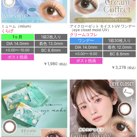
ミューム（miium）
アイクローゼット モイストUV ワンデー
（eye closet moist UV）
くらげ
クリームコフレ
1ヶ月
1箱2枚入り
ワンデー
1箱30枚入り
DIA 14.0mm
着色 13.0mm
DIA 14.0mm
着色 12.0mm
BC 8.6mm
±0.00〜-10.00
BC 8.6mm
±0.00〜-9.00
ポスト投函
ポスト投函
￥1,980
(税込)
￥3,278
(税込)