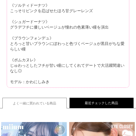
《ソルティドーナツ》
こっそりピンクを忍ばせたほろ甘グレーレンズ
《シュガードーナツ》
グラデフチに優しいベージュが憧れの色素薄い瞳を演出
《ブラウンフォンデュ》
とろっと甘いブラウンにぽわっと色づくベージュが黒目がちな愛
らしい瞳
《ポムカヌレ》
じゅわっとしたフチが甘い瞳にしてくれてデートで大活躍間違い
なし◎
モデル：かわにしみき
最近チェックした商品
よく一緒に買われている
商品