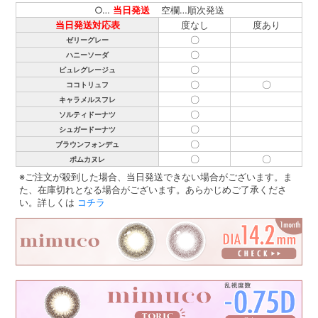
○…
当日発送
空欄…順次発送
当日発送対応表
度なし
度あり
〇
ゼリーグレー
〇
ハニーソーダ
〇
ピュレグレージュ
〇
〇
ココトリュフ
〇
キャラメルスフレ
〇
ソルティドーナツ
〇
シュガードーナツ
〇
ブラウンフォンデュ
〇
〇
ポムカヌレ
※ご注文が殺到した場合、当日発送できない場合がございます。ま
た、在庫切れとなる場合がございます。あらかじめご了承くださ
い。詳しくは
コチラ