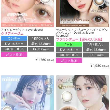
アイクローゼット（eye closet）
デューリット シリコーン ハイドロゲル
／シリコン（Dewlit silicone
クリアベージュ
hydrogel）
ワンデー
1箱10枚入り
ブラウンデュー【回らない水光】
DIA 14.5mm
着色 13.8mm
1ヶ月
1箱2枚入り
BC 8.6mm
±0.00〜-8.00
DIA 14.5mm
着色 13.6mm
ポスト投函
BC 8.7mm
±0.00〜-8.00
￥1,760
ポスト投函
(税込)
￥1,980
(税込)