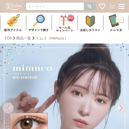
TOP
商品一覧
ミムコ（mimuco）