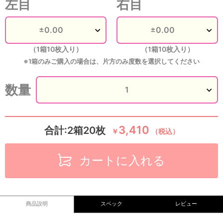
左目
右目
（1箱10枚入り）
（1箱10枚入り）
※1箱のみご購入の場合は、片方のみ度数を選択してください
数量
3,410
合計:2箱20枚
￥
（税込）
カートに入れる
商品説明
スペック
レビュー