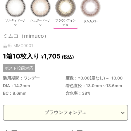
ソルティドーナ
シュガードーナ
ブラウンフォン
ポムカヌレ
ツ
ツ
デュ
ミムコ（mimuco）
品番: MMC0001
1箱10枚入り
1,705
(税込)
¥
ポスト投函対応
装用期間：ワンデー
度数：±0.00(度なし)～-10.00
DIA：14.2mm
着色直径：13.0mm～13.6mm
BC：8.6mm
含水率：38%