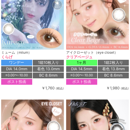
ミューム（miium）
アイクローゼット（eye closet）
くらげ
クリアベージュ
ワンデー
1箱10枚入り
1ヶ月
1箱2枚入り
DIA 14.0mm
着色 13.0mm
DIA 14.5mm
着色 13.8mm
BC 8.6mm
BC 8.6mm
±0.00〜-10.00
±0.00〜-10.00
ポスト投函
ポスト投函
￥1,760
￥1,980
(税込)
(税込)