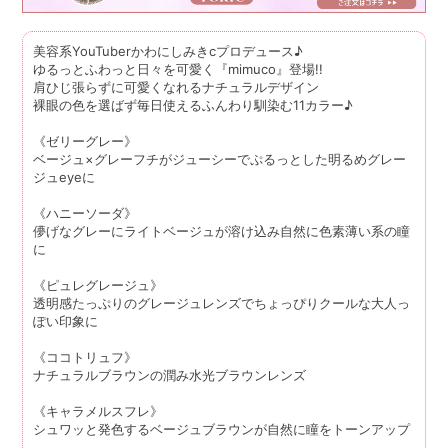
美容系YouTuberかわにしみきcプロデュース♪
ゆるっとふわっと日々を可愛く『mimuco』登場!!
肩ひじ張らずに可愛くなれるナチュラルデザイン
裸眼の色を選ばず毎日使えるふんわり馴染む11カラー♪
《ゼリーグレー》
ベージュ×グレーフチがジューシーでぷるっとした明るめグレー
ジュeyeに
《ハニーソーダ》
儚げなグレーにライトベージュが溶け込み自然に色素薄い系の瞳
に
《ピュレグレージュ》
透明感たっぷりのグレージュレンズでちょっぴりクールな大人っ
ぽい印象に
《ココトリュフ》
ナチュラルブラウンの潤み水光ブラウンレンズ
《キャラメルスフレ》
シュワッと発色するベージュブラウンが自然に瞳をトーンアップ