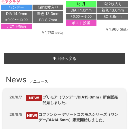
モアクラゲ
1ヶ月
1箱2枚入り
ワンデー
1箱10枚入り
DIA 14.0mm
着色 13.0mm
DIA 14.0mm
着色 13.3mm
BC 8.6mm
±0.00〜-8.00
BC 8.7mm
±0.00〜-10.00
ポスト投函
ポスト投函
￥1,980
(税込)
￥1,760
(税込)
上部へ戻る
News
／ニュース
26/8/7
プリモア（ワンデー/DIA15.0mm）新色販売
NEW!
開始しました。
26/8/5
コファンシー デザートコスモスシリーズ（ワン
NEW!
デー/DIA14.5mm）販売開始しました。