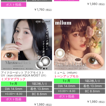
￥1,980
ポスト投函
(税込)
￥1,760
(税込)
アイクローゼット アクアモイスト
ミューム（miium）
UV（eye closet AQUA MOIST UV）
トーンアップモカ
ミズタマブラック
1ヶ月
1箱2枚入り
1ヶ月
1箱2枚入り
DIA 14.0mm
着色 13.0mm
DIA 14.5mm
着色 13.8mm
BC 8.6mm
±0.00〜-8.00
BC 8.6mm
±0.00〜-8.00
ポスト投函
ポスト投函
￥1,980
(税込)
￥1,980
(税込)