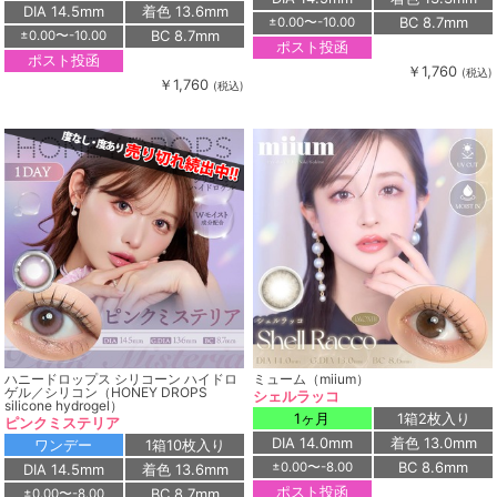
DIA 14.5mm
着色 13.6mm
BC 8.7mm
±0.00〜-10.00
BC 8.7mm
±0.00〜-10.00
ポスト投函
ポスト投函
￥1,760
(税込)
￥1,760
(税込)
ハニードロップス シリコーン ハイドロ
ミューム（miium）
ゲル／シリコン（HONEY DROPS
シェルラッコ
silicone hydrogel）
1ヶ月
1箱2枚入り
ピンクミステリア
DIA 14.0mm
着色 13.0mm
ワンデー
1箱10枚入り
BC 8.6mm
±0.00〜-8.00
DIA 14.5mm
着色 13.6mm
ポスト投函
BC 8.7mm
±0.00〜-8.00