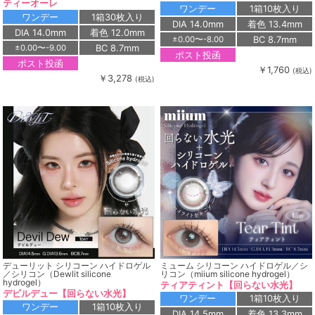
ティーオーレ
ワンデー
1箱10枚入り
ワンデー
1箱30枚入り
DIA 14.0mm
着色 13.4mm
DIA 14.0mm
着色 12.0mm
BC 8.7mm
±0.00〜-8.00
BC 8.7mm
±0.00〜-9.00
ポスト投函
ポスト投函
￥1,760
(税込)
￥3,278
(税込)
デューリット シリコーン ハイドロゲル
ミューム シリコーン ハイドロゲル／シ
／シリコン（Dewlit silicone
リコン（miium silicone hydrogel）
hydrogel）
ティアティント【回らない水光】
デビルデュー【回らない水光】
ワンデー
1箱10枚入り
ワンデー
1箱10枚入り
DIA 14.5mm
着色 13.3mm