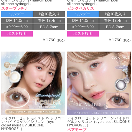
ゲル／シリコン（Phantom Eden
ゲル／シリコン（Phantom Eden
silicone hydrogel）
silicone hydrogel）
スタープラチナ
ピンクペガサス
ワンデー
1箱10枚入り
ワンデー
1箱10枚入り
DIA 14.0mm
着色 13.4mm
DIA 14.0mm
着色 13.4mm
BC 8.7mm
BC 8.7mm
±0.00〜-8.00
±0.00〜-8.00
ポスト投函
ポスト投函
￥1,760
￥1,760
(税込)
(税込)
アイクローゼット モイストUV シリコー
アイクローゼット シリコーン ハイドロ
ン ハイドロゲル／シリコン（eye
ゲル／シリコン（eye closet SILICONE
closet moist UV SILICONE
HYDROGEL）
HYDROGEL）
ペアモーブ