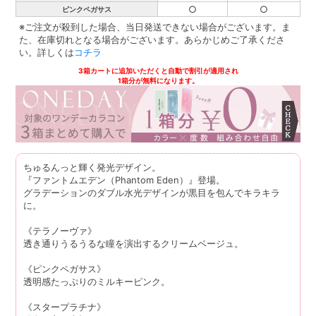
○
○
ピンクペガサス
※ご注文が殺到した場合、当日発送できない場合がございます。ま
た、在庫切れとなる場合がございます。あらかじめご了承くださ
い。詳しくは
コチラ
3箱カートに追加いただくと自動で割引が適用され
1箱分が無料になります。
ちゅるんっと輝く発光デザイン。
『ファントムエデン（Phantom Eden）』登場。
グラデーションのダブル水光デザインが黒目を包んでキラキラ
に。
《テラノーヴァ》
透き通りうるうるな瞳を演出するクリームベージュ。
《ピンクペガサス》
透明感たっぷりのミルキーピンク。
《スタープラチナ》