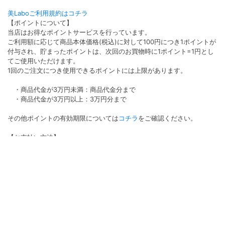
美Laboご利用規約はコチラ
【ポイントについて】
当店はお得なポイントサービスを行っています。
ご利用額に応じて商品本体価格(税込)に対して100円につき1ポイントが
付与され、貯まったポイントは、次回のお買物時に1ポイント=1円とし
てご使用いただけます。
1回のご注文につき使用できるポイントには上限があります。
・商品代金が3万円未満：商品代金分まで
・商品代金が3万円以上：3万円分まで
その他ポイントの有効期限については
コチラ
をご確認ください。
【お支払い方法】
●代金引換払い
代金引換払いのご注文は、代引き手数料として商品代金が1万円未満は
330円(税込)1万円以上は440円(税込)3万円以上は660円(税込)がかかり
ます。
●クレジット払い
決済手数料は無料となります。ご利用いただけるカード会社は
VISA/Master/AMEX/Diners/JCBです。