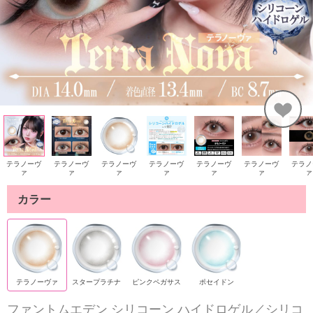
テラノーヴ
テラノーヴ
テラノーヴ
テラノーヴ
テラノーヴ
テラノーヴ
テラノ
ァ
ァ
ァ
ァ
ァ
ァ
ァ
カラー
テラノーヴァ
スタープラチナ
ピンクペガサス
ポセイドン
ファントムエデン シリコーン ハイドロゲル／シリコ