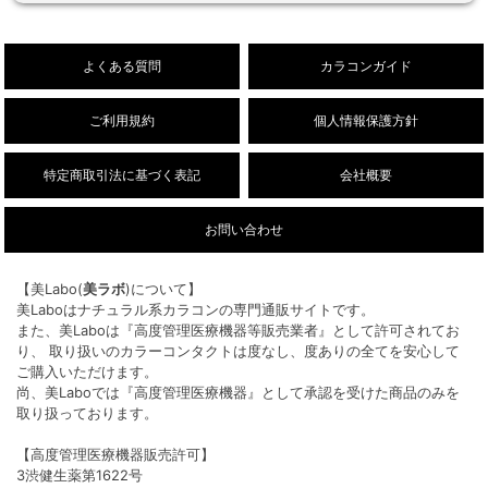
26/8/3
【乱視用】フルーリートーリック（ワンデ
NEW!
ー/DIA14.5mm）販売開始しました。
よくある質問
カラコンガイド
ご利用規約
個人情報保護方針
特定商取引法に基づく表記
会社概要
お問い合わせ
【美Labo(
美ラボ
)について】
美Laboはナチュラル系カラコンの専門通販サイトです。
また、美Laboは『高度管理医療機器等販売業者』として許可されてお
り、 取り扱いのカラーコンタクトは度なし、度ありの全てを安心して
ご購入いただけます。
尚、美Laboでは『高度管理医療機器』として承認を受けた商品のみを
取り扱っております。
【高度管理医療機器販売許可】
3渋健生薬第1622号