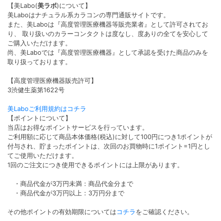
【美Labo(
美ラボ
)について】
美Laboはナチュラル系カラコンの専門通販サイトです。
また、美Laboは『高度管理医療機器等販売業者』として許可されてお
り、 取り扱いのカラーコンタクトは度なし、度ありの全てを安心して
ご購入いただけます。
尚、美Laboでは『高度管理医療機器』として承認を受けた商品のみを
取り扱っております。
【高度管理医療機器販売許可】
3渋健生薬第1622号
美Laboご利用規約はコチラ
【ポイントについて】
当店はお得なポイントサービスを行っています。
ご利用額に応じて商品本体価格(税込)に対して100円につき1ポイントが
付与され、貯まったポイントは、次回のお買物時に1ポイント=1円とし
てご使用いただけます。
1回のご注文につき使用できるポイントには上限があります。
・商品代金が3万円未満：商品代金分まで
・商品代金が3万円以上：3万円分まで
その他ポイントの有効期限については
コチラ
をご確認ください。