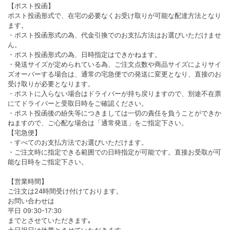
【ポスト投函】
ポスト投函形式で、在宅の必要なくお受け取りが可能な配達方法となり
ます。
・ポスト投函形式の為、代金引換でのお支払方法はお選びいただけませ
ん。
・ポスト投函形式の為、日時指定はできかねます。
・発送サイズが定められている為、ご注文点数や商品サイズによりサイ
ズオーバーする場合は、通常の宅急便での発送に変更となり、直接のお
受け取りが必要となります。
・ポストに入らない場合はドライバーが持ち戻りますので、別途不在票
にてドライバーと受取日時をご確認ください。
・ポスト投函後の紛失等につきましては一切の責任を負うことができか
ねますので、ご心配な場合は「通常発送」をご指定下さい。
【宅急便】
・すべてのお支払方法でお選びいただけます。
・ご注文時に指定できる範囲での日時指定が可能です。直接お受取が可
能な日時をご指定下さい。
【営業時間】
ご注文は24時間受け付けております。
お問い合わせは
平日 09:30-17:30
までとさせていただきます｡