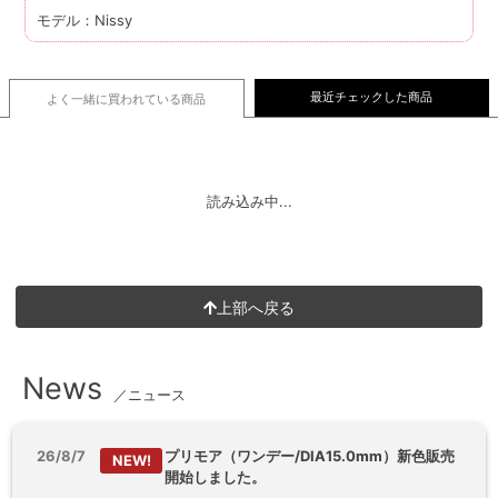
モデル：Nissy
最近チェックした商品
よく一緒に買われている
商品
読み込み中...
上部へ戻る
News
／ニュース
26/8/7
プリモア（ワンデー/DIA15.0mm）新色販売
NEW!
開始しました。