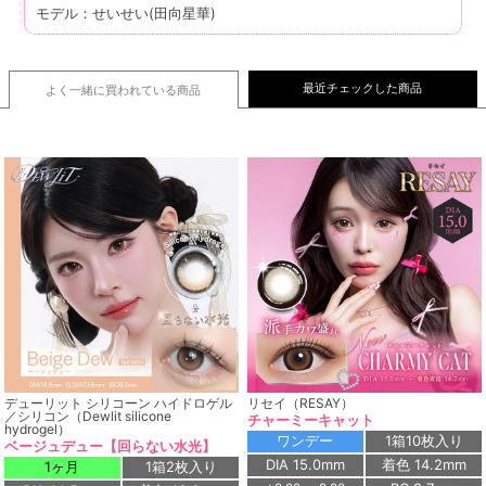
モデル：せいせい(田向星華)
最近チェックした商品
よく一緒に買われている
商品
デューリット シリコーン ハイドロゲル
リセイ（RESAY）
／シリコン（Dewlit silicone
チャーミーキャット
hydrogel）
ワンデー
1箱10枚入り
ベージュデュー【回らない水光】
DIA 15.0mm
着色 14.2mm
1ヶ月
1箱2枚入り