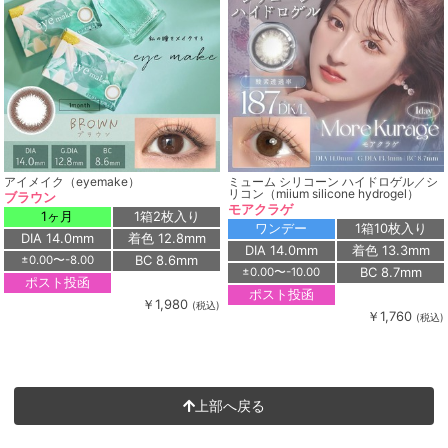
アイメイク（eyemake）
ミューム シリコーン ハイドロゲル／シ
リコン（miium silicone hydrogel）
ブラウン
モアクラゲ
1ヶ月
1箱2枚入り
ワンデー
1箱10枚入り
DIA 14.0mm
着色 12.8mm
DIA 14.0mm
着色 13.3mm
BC 8.6mm
±0.00〜-8.00
BC 8.7mm
±0.00〜-10.00
ポスト投函
ポスト投函
￥1,980
(税込)
￥1,760
(税込)
上部へ戻る