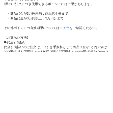
1回のご注文につき使用できるポイントには上限があります。
・商品代金が3万円未満：商品代金分まで
・商品代金が3万円以上：3万円分まで
その他ポイントの有効期限については
コチラ
をご確認ください。
【お支払い方法】
●代金引換払い
代金引換払いのご注文は、代引き手数料として商品代金が1万円未満は
330円(税込)1万円以上は440円(税込)3万円以上は660円(税込)がかかり
ます。
●クレジット払い
決済手数料は無料となります。ご利用いただけるカード会社は
VISA/Master/AMEX/Diners/JCBです。
●コンビニ払い
コンビニ払いのご注文はコンビニ決済手数料220円（税込）がかかりま
す。