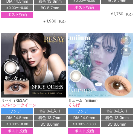
BC 8.7mm
±0.00〜-8.00
DIA 14.5mm
着色 13.6mm
ポスト投函
BC 8.7mm
±0.00〜-8.00
￥1,760
ポスト投函
(税込)
￥1,980
(税込)
リセイ（RESAY）
ミューム（miium）
スパイシークイーン
くらげ
ワンデー
1箱10枚入り
ワンデー
1箱10枚入り
DIA 14.5mm
着色 13.7mm
DIA 14.0mm
着色 13.0mm
BC 8.6mm
BC 8.6mm
±0.00〜-8.00
±0.00〜-10.00
ポスト投函
ポスト投函