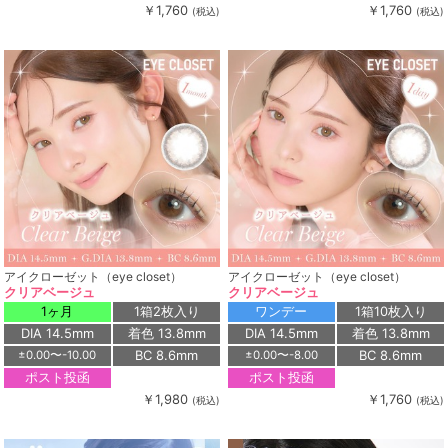
￥1,760
￥1,760
(税込)
(税込)
アイクローゼット（eye closet）
アイクローゼット（eye closet）
クリアベージュ
クリアベージュ
1ヶ月
1箱2枚入り
ワンデー
1箱10枚入り
DIA 14.5mm
着色 13.8mm
DIA 14.5mm
着色 13.8mm
BC 8.6mm
BC 8.6mm
±0.00〜-10.00
±0.00〜-8.00
ポスト投函
ポスト投函
￥1,980
￥1,760
(税込)
(税込)