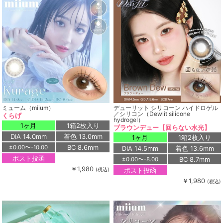
ミューム（miium）
デューリット シリコーン ハイドロゲル
／シリコン（Dewlit silicone
くらげ
hydrogel）
1ヶ月
1箱2枚入り
ブラウンデュー【回らない水光】
DIA 14.0mm
着色 13.0mm
1ヶ月
1箱2枚入り
BC 8.6mm
±0.00〜-10.00
DIA 14.5mm
着色 13.6mm
ポスト投函
BC 8.7mm
±0.00〜-8.00
￥1,980
ポスト投函
(税込)
￥1,980
(税込)