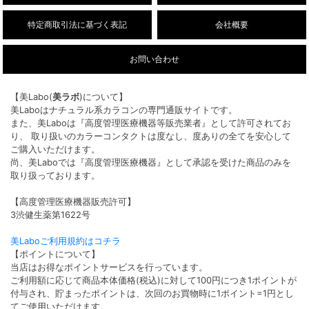
特定商取引法に基づく表記
会社概要
お問い合わせ
【美Labo(
美ラボ
)について】
美Laboはナチュラル系カラコンの専門通販サイトです。
また、美Laboは『高度管理医療機器等販売業者』として許可されてお
り、 取り扱いのカラーコンタクトは度なし、度ありの全てを安心して
ご購入いただけます。
尚、美Laboでは『高度管理医療機器』として承認を受けた商品のみを
取り扱っております。
【高度管理医療機器販売許可】
3渋健生薬第1622号
美Laboご利用規約はコチラ
【ポイントについて】
当店はお得なポイントサービスを行っています。
ご利用額に応じて商品本体価格(税込)に対して100円につき1ポイントが
付与され、貯まったポイントは、次回のお買物時に1ポイント=1円とし
てご使用いただけます。