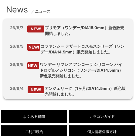
News
／ニュース
26/8/7
プリモア（ワンデー/DIA15.0mm）新色販売
NEW!
開始しました。
26/8/5
コファンシー デザートコスモスシリーズ（ワン
NEW!
デー/DIA14.5mm）販売開始しました。
26/8/5
ワンデー リフレア アンローラ シリコーン ハイ
NEW!
ドロゲル／シリコン（ワンデー/DIA14.5mm）
新色販売開始しました。
26/8/4
アンジェリーク（1ヶ月/DIA14.5mm）新色販
NEW!
売開始しました。
26/8/3
【乱視用】フルーリートーリック（ワンデ
NEW!
ー/DIA14.5mm）販売開始しました。
よくある質問
カラコンガイド
ご利用規約
個人情報保護方針