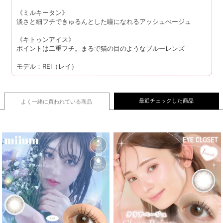
《ミルキータン》
淡さと細フチできゅるんとした瞳になれるアッシュべージュ
《キトゥンアイス》
ポイントは二重フチ。まるで猫の目のようなブルーレンズ
モデル：REI（レイ）
最近チェックした商品
よく一緒に買われている
商品