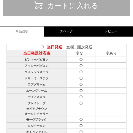
カートに入れる
商品説明
スペック
レビュー
○…
当日発送
空欄…順次発送
当日発送対応表
度なし
度あり
○
ピンキーパピヨン
○
アイシーパピヨン
○
ウィッシュステラ
○
ドリーミーステラ
○
ラブグリーム
○
ムーングリーム
○
ディアメロウ
○
グレイトープ
セピアブラウン
オールドチェリー
○
モーヴブラック
○
ミルキータン
○
キトゥンアイス