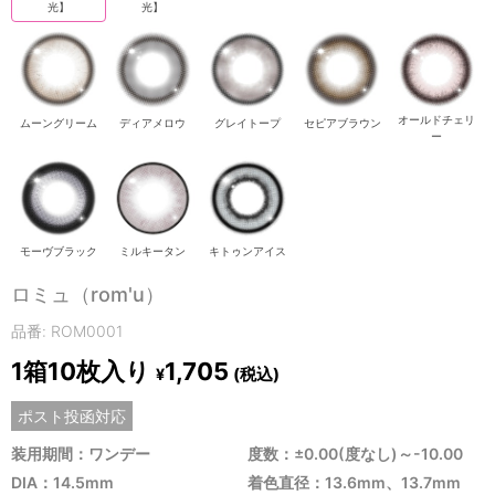
光】
光】
オールドチェリ
ムーングリーム
ディアメロウ
グレイトープ
セピアブラウン
ー
モーヴブラック
ミルキータン
キトゥンアイス
ロミュ（rom'u）
品番: ROM0001
1箱10枚入り
1,705
(税込)
¥
ポスト投函対応
装用期間：ワンデー
度数：±0.00(度なし)～-10.00
DIA：14.5mm
着色直径：13.6mm、13.7mm