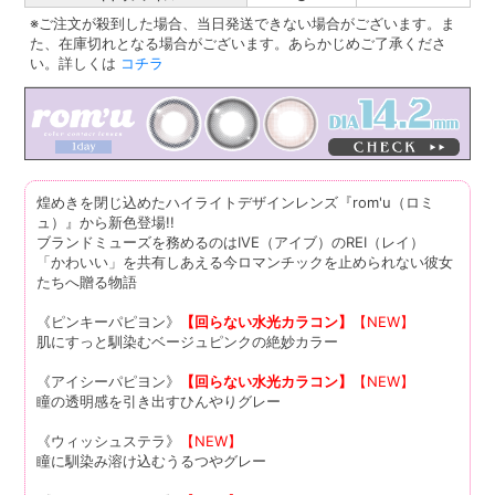
※ご注文が殺到した場合、当日発送できない場合がございます。ま
た、在庫切れとなる場合がございます。あらかじめご了承くださ
い。詳しくは
コチラ
煌めきを閉じ込めたハイライトデザインレンズ『rom'u（ロミ
ュ）』から新色登場!!
ブランドミューズを務めるのはIVE（アイブ）のREI（レイ）
「かわいい」を共有しあえる今ロマンチックを止められない彼女
たちへ贈る物語
《ピンキーパピヨン》
【回らない水光カラコン】
【NEW】
肌にすっと馴染むベージュピンクの絶妙カラー
《アイシーパピヨン》
【回らない水光カラコン】
【NEW】
瞳の透明感を引き出すひんやりグレー
《ウィッシュステラ》
【NEW】
瞳に馴染み溶け込むうるつやグレー