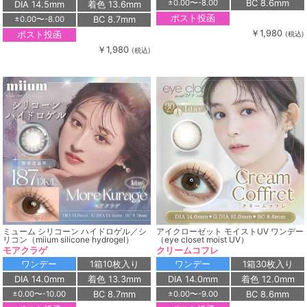
BC 8.6mm
±0.00〜-8.00
DIA 14.5mm
着色 13.6mm
ポスト投函
BC 8.7mm
±0.00〜-8.00
￥1,980
ポスト投函
(税込)
￥1,980
(税込)
ミューム シリコーン ハイドロゲル／シ
アイクローゼット モイストUV ワンデー
リコン（miium silicone hydrogel）
（eye closet moist UV）
モアクラゲ
クリームコフレ
ワンデー
1箱10枚入り
ワンデー
1箱30枚入り
DIA 14.0mm
着色 13.3mm
DIA 14.0mm
着色 12.0mm
BC 8.7mm
BC 8.6mm
±0.00〜-10.00
±0.00〜-9.00