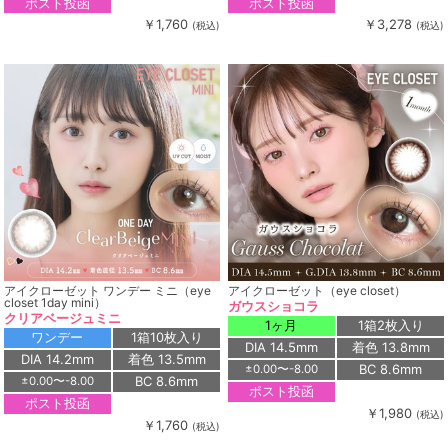
ポスト投函
ポスト投函
￥1,760
￥3,278
(税込)
(税込)
アイクローゼット ワンデー ミニ（eye
アイクローゼット（eye closet）
closet 1day mini）
ガウスショコラ
クリアベージュミニ
1ヶ月
1箱2枚入り
ワンデー
1箱10枚入り
DIA 14.5mm
着色 13.8mm
DIA 14.2mm
着色 13.5mm
BC 8.6mm
±0.00〜-8.00
BC 8.6mm
±0.00〜-8.00
ポスト投函
ポスト投函
￥1,980
(税込)
￥1,760
(税込)