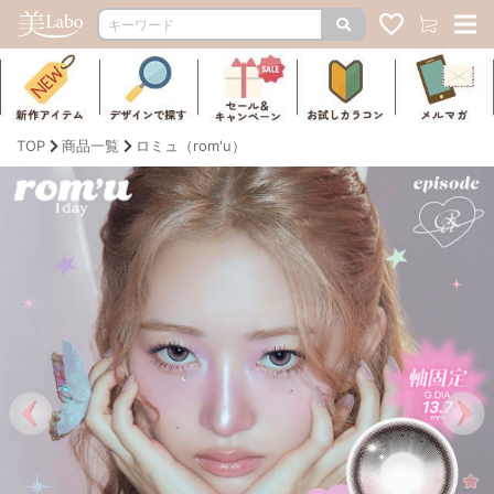
TOP
商品一覧
ロミュ（rom'u）