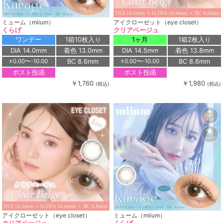
ミューム（miium）
アイクローゼット（eye closet）
くらげ
クリアベージュ
ワンデー
1箱10枚入り
1ヶ月
1箱2枚入り
DIA 14.0mm
着色 13.0mm
DIA 14.5mm
着色 13.8mm
BC 8.6mm
BC 8.6mm
±0.00〜-10.00
±0.00〜-10.00
ポスト投函
ポスト投函
￥1,760
￥1,980
(税込)
(税込)
アイクローゼット（eye closet）
ミューム（miium）