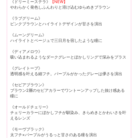
《ドリーミーステラ》
【NEW】
やわらかく発色しふんわりと溶け込むゆらめきブラウン
《ラブグリーム》
ピンクブラウンとハイライトデザインが甘さを演出
《ムーングリーム》
ハイライトとベージュで三日月を宿したような瞳に
《ディアメロウ》
吸い込まれるようなダークグレーとぼかしリングで深みをプラス
《グレイトープ》
透明感を叶える細フチ。パープルがかったグレーは儚さを演出
《セピアブラウン》
ブラウン2層のセピアカラーでワントーンアップした抜け感ある
瞳に
《オールドチェリー》
チェリーカラーにぼかしフチが馴染み、きらめきとかわいさを叶
えるレンズ
《モーヴブラック》
太フチ×パープルがうるっと甘さのある瞳を演出