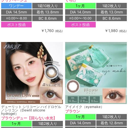
クリアベージュ
くらげ
ワンデー
1箱10枚入り
1ヶ月
1箱2枚入り
DIA 14.5mm
着色 13.8mm
DIA 14.0mm
着色 13.0mm
BC 8.6mm
BC 8.6mm
±0.00〜-8.00
±0.00〜-10.00
ポスト投函
ポスト投函
￥1,760
￥1,980
(税込)
(税込)
デューリット シリコーン ハイドロゲル
アイメイク（eyemake）
／シリコン（Dewlit silicone
ブラウン
hydrogel）
1ヶ月
1箱2枚入り
ブラウンデュー【回らない水光】
DIA 14.0mm
着色 12.8mm
1ヶ月
1箱2枚入り