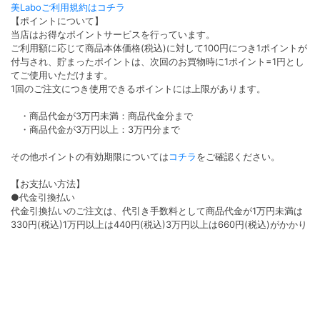
美Laboご利用規約はコチラ
【ポイントについて】
当店はお得なポイントサービスを行っています。
ご利用額に応じて商品本体価格(税込)に対して100円につき1ポイントが
付与され、貯まったポイントは、次回のお買物時に1ポイント=1円とし
てご使用いただけます。
1回のご注文につき使用できるポイントには上限があります。
・商品代金が3万円未満：商品代金分まで
・商品代金が3万円以上：3万円分まで
その他ポイントの有効期限については
コチラ
をご確認ください。
【お支払い方法】
●代金引換払い
代金引換払いのご注文は、代引き手数料として商品代金が1万円未満は
330円(税込)1万円以上は440円(税込)3万円以上は660円(税込)がかかり
ます。
●クレジット払い
決済手数料は無料となります。ご利用いただけるカード会社は
VISA/Master/AMEX/Diners/JCBです。