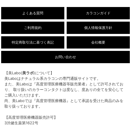
26/8/3
【乱視用】フルーリートーリック（ワンデ
NEW!
ー/DIA14.5mm）販売開始しました。
よくある質問
カラコンガイド
ご利用規約
個人情報保護方針
特定商取引法に基づく表記
会社概要
お問い合わせ
【美Labo(
美ラボ
)について】
美Laboはナチュラル系カラコンの専門通販サイトです。
また、美Laboは『高度管理医療機器等販売業者』として許可されてお
り、 取り扱いのカラーコンタクトは度なし、度ありの全てを安心して
ご購入いただけます。
尚、美Laboでは『高度管理医療機器』として承認を受けた商品のみを
取り扱っております。
【高度管理医療機器販売許可】
3渋健生薬第1622号