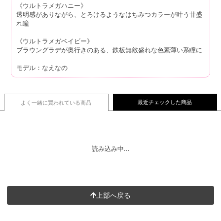
《ウルトラメガハニー》
透明感がありながら、とろけるようなはちみつカラーが叶う甘盛
れ瞳
《ウルトラメガベイビー》
ブラウングラデが奥行きのある、鉄板無敵盛れな色素薄い系瞳に
モデル：なえなの
最近チェックした商品
よく一緒に買われている
商品
読み込み中...
上部へ戻る