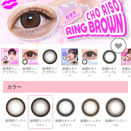
超理想リン
超理想リン
超理想リン
超盛れキャ
超盛れキャ
超盛れキャ
超盛れ
グブラウン
グブラウン
グブラウン
ンディグレ
ンディグレ
ンディグレ
ガーベ
ー
ー
ー
ュ
カラー
超理想リングベ
超理想リングブ
超盛れキャンデ
超盛れシュガー
超盛れリングパ
ージュ
ラウン
ィグレー
ベージュ
ール