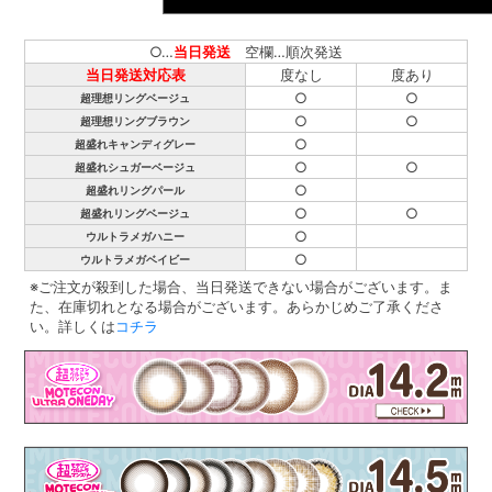
○…
当日発送
空欄…順次発送
当日発送対応表
度なし
度あり
○
○
超理想リングベージュ
○
○
超理想リングブラウン
○
超盛れキャンディグレー
○
○
超盛れシュガーベージュ
○
超盛れリングパール
○
○
超盛れリングベージュ
○
ウルトラメガハニー
○
ウルトラメガベイビー
※ご注文が殺到した場合、当日発送できない場合がございます。ま
た、在庫切れとなる場合がございます。あらかじめご了承くださ
い。詳しくは
コチラ