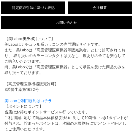
特定商取引法に基づく表記
会社概要
お問い合わせ
【美Labo(
美ラボ
)について】
美Laboはナチュラル系カラコンの専門通販サイトです。
また、美Laboは『高度管理医療機器等販売業者』として許可されてお
り、 取り扱いのカラーコンタクトは度なし、度ありの全てを安心して
ご購入いただけます。
尚、美Laboでは『高度管理医療機器』として承認を受けた商品のみを
取り扱っております。
【高度管理医療機器販売許可】
3渋健生薬第1622号
美Laboご利用規約はコチラ
【ポイントについて】
当店はお得なポイントサービスを行っています。
ご利用額に応じて商品本体価格(税込)に対して100円につき1ポイントが
付与され、貯まったポイントは、次回のお買物時に1ポイント=1円とし
てご使用いただけます。