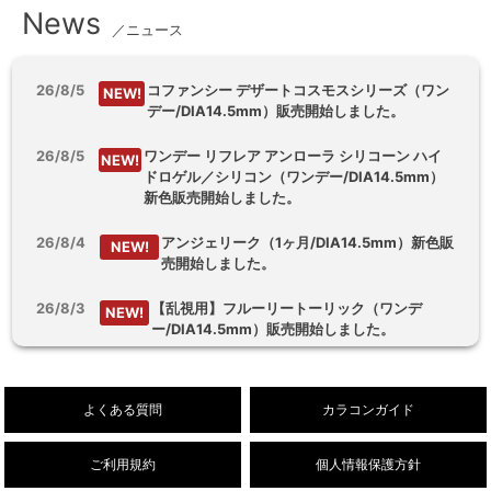
News
／ニュース
26/8/5
コファンシー デザートコスモスシリーズ（ワン
NEW!
デー/DIA14.5mm）販売開始しました。
26/8/5
ワンデー リフレア アンローラ シリコーン ハイ
NEW!
ドロゲル／シリコン（ワンデー/DIA14.5mm）
新色販売開始しました。
26/8/4
アンジェリーク（1ヶ月/DIA14.5mm）新色販
NEW!
売開始しました。
26/8/3
【乱視用】フルーリートーリック（ワンデ
NEW!
ー/DIA14.5mm）販売開始しました。
26/8/1
デューリット シリコーン ハイドロゲル／シリコ
NEW!
ン（1ヶ月/DIA14.5mm）新色販売開始しまし
よくある質問
カラコンガイド
た。
ご利用規約
個人情報保護方針