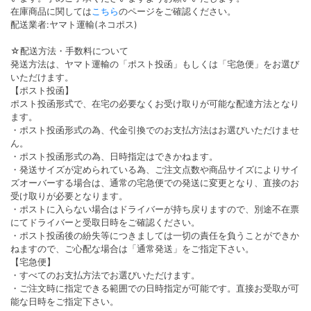
在庫商品に関しては
こちら
のページをご確認ください。
配送業者:ヤマト運輸(ネコポス)
☆配送方法・手数料について
発送方法は、ヤマト運輸の「ポスト投函」もしくは「宅急便」をお選び
いただけます。
【ポスト投函】
ポスト投函形式で、在宅の必要なくお受け取りが可能な配達方法となり
ます。
・ポスト投函形式の為、代金引換でのお支払方法はお選びいただけませ
ん。
・ポスト投函形式の為、日時指定はできかねます。
・発送サイズが定められている為、ご注文点数や商品サイズによりサイ
ズオーバーする場合は、通常の宅急便での発送に変更となり、直接のお
受け取りが必要となります。
・ポストに入らない場合はドライバーが持ち戻りますので、別途不在票
にてドライバーと受取日時をご確認ください。
・ポスト投函後の紛失等につきましては一切の責任を負うことができか
ねますので、ご心配な場合は「通常発送」をご指定下さい。
【宅急便】
・すべてのお支払方法でお選びいただけます。
・ご注文時に指定できる範囲での日時指定が可能です。直接お受取が可
能な日時をご指定下さい。