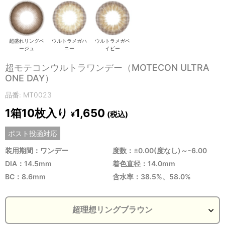
超盛れリングベ
ウルトラメガハ
ウルトラメガベ
ージュ
ニー
イビー
超モテコンウルトラワンデー（MOTECON ULTRA
ONE DAY）
品番: MT0023
1箱10枚入り
1,650
(税込)
¥
ポスト投函対応
装用期間：ワンデー
度数：±0.00(度なし)～-6.00
DIA：14.5mm
着色直径：14.0mm
BC：8.6mm
含水率：38.5%、58.0%