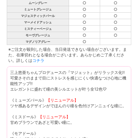
○
○
ムーングレー
○
○
ミュートグレージュ
○
○
マジェスティックパール
○
○
マーメイドアッシュ
○
○
ミスティーベージュ
○
○
モーヴグレージュ
○
マグノリアグレー
※ご注文が殺到した場合、当日発送できない場合がございます。ま
た、在庫切れとなる場合がございます。あらかじめご了承くださ
い。詳しくは
コチラ
三上悠亜ちゃんプロデュースの『マジェット』がリラックス化!!
可愛さそのままで目にストレスを感じにくい快適なつけ心地に機
能性アップ!!
エレガントに盛れて瞳の美シルエットが叶う全12色♡
《ミューズパール》
【リニューアル】
ツヤ感あるデザインがでほんのり瞳を色付けアンニュイな瞳に。
《ミスドール》
【リニューアル】
甘めブラウンであざと可愛い瞳に。
《モアドール》