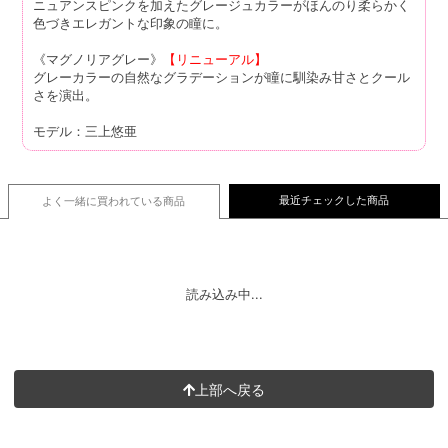
ニュアンスピンクを加えたグレージュカラーがほんのり柔らかく
色づきエレガントな印象の瞳に。
《マグノリアグレー》
【リニューアル】
グレーカラーの自然なグラデーションが瞳に馴染み甘さとクール
さを演出。
モデル：三上悠亜
最近チェックした商品
よく一緒に買われている
商品
読み込み中...
上部へ戻る