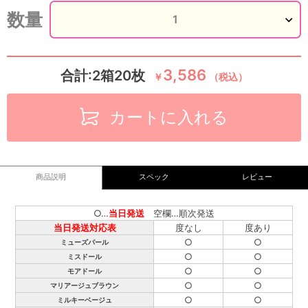
数量
3,586
合計:2箱20枚
￥
（税込）
カートに入れる
商品説明
スペック
レビュー
○…
当日発送
空欄…順次発送
当日発送対応表
度なし
度あり
○
○
ミューズパール
○
○
ミスドール
○
○
モアドール
○
○
マリアージュブラウン
○
○
ミルキーベージュ