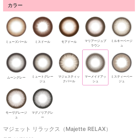
カラー
マリアージュブ
ミルキーベージ
ミューズパール
ミスドール
モアドール
ラウン
ュ
ミュートグレー
マジェスティッ
マーメイドアッ
ミスティーベー
ムーングレー
ジュ
クパール
シュ
ジュ
モーヴグレージ
マグノリアグレ
ュ
ー
マジェット リラックス（Majette RELAX）