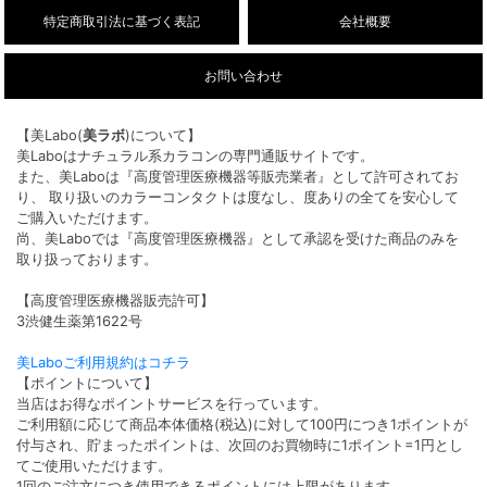
特定商取引法に基づく表記
会社概要
お問い合わせ
【美Labo(
美ラボ
)について】
美Laboはナチュラル系カラコンの専門通販サイトです。
また、美Laboは『高度管理医療機器等販売業者』として許可されてお
り、 取り扱いのカラーコンタクトは度なし、度ありの全てを安心して
ご購入いただけます。
尚、美Laboでは『高度管理医療機器』として承認を受けた商品のみを
取り扱っております。
【高度管理医療機器販売許可】
3渋健生薬第1622号
美Laboご利用規約はコチラ
【ポイントについて】
当店はお得なポイントサービスを行っています。
ご利用額に応じて商品本体価格(税込)に対して100円につき1ポイントが
付与され、貯まったポイントは、次回のお買物時に1ポイント=1円とし
てご使用いただけます。
1回のご注文につき使用できるポイントには上限があります。