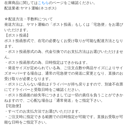
在庫商品に関しては
こちら
のページをご確認ください。
配送業者:ヤマト運輸(ネコポス)
☆配送方法・手数料について
発送方法は、ヤマト運輸の「ポスト投函」もしくは「宅急便」をお選び
いただけます。
【ポスト投函】
ポスト投函形式で、在宅の必要なくお受け取りが可能な配達方法となり
ます。
・ポスト投函形式の為、代金引換でのお支払方法はお選びいただけませ
ん。
・ポスト投函形式の為、日時指定はできかねます。
・発送サイズが定められている為、ご注文点数や商品サイズによりサイ
ズオーバーする場合は、通常の宅急便での発送に変更となり、直接のお
受け取りが必要となります。
・ポストに入らない場合はドライバーが持ち戻りますので、別途不在票
にてドライバーと受取日時をご確認ください。
・ポスト投函後の紛失等につきましては一切の責任を負うことができか
ねますので、ご心配な場合は「通常発送」をご指定下さい。
【宅急便】
・すべてのお支払方法でお選びいただけます。
・ご注文時に指定できる範囲での日時指定が可能です。直接お受取が可
能な日時をご指定下さい。