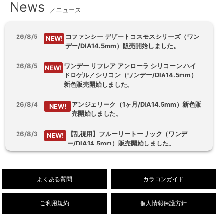
News
／ニュース
26/8/5
コファンシー デザートコスモスシリーズ（ワン
NEW!
デー/DIA14.5mm）販売開始しました。
26/8/5
ワンデー リフレア アンローラ シリコーン ハイ
NEW!
ドロゲル／シリコン（ワンデー/DIA14.5mm）
新色販売開始しました。
26/8/4
アンジェリーク（1ヶ月/DIA14.5mm）新色販
NEW!
売開始しました。
26/8/3
【乱視用】フルーリートーリック（ワンデ
NEW!
ー/DIA14.5mm）販売開始しました。
26/8/1
デューリット シリコーン ハイドロゲル／シリコ
NEW!
ン（1ヶ月/DIA14.5mm）新色販売開始しまし
よくある質問
カラコンガイド
た。
ご利用規約
個人情報保護方針