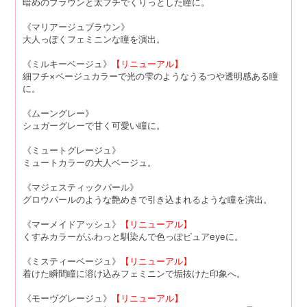
暗めのブラウンと太フチでくりっとした瞳に。
《マリアージュブラウン》
大人っぽくフェミニンな瞳を演出。
《ミルキーベージュ》
【リニューアル】
細フチ×ベージュカラーで光の雫のようなうるつや透明感ある瞳
に。
《ムーングレー》
シュガーグレーで甘く可愛い瞳に。
《ミュートグレージュ》
ミュートカラーの大人ベージュ。
《マジェスティックパール》
グロウパールのような艶めきで引き込まれるような瞳を演出。
《マーメイドアッシュ》
【リニューアル】
くすみカラーがふわっと馴染んで色っぽピュアeyeに。
《ミスティーベージュ》
【リニューアル】
着けた瞬間瞳に溶け込みフェミニンで垢抜けた印象へ。
《モーヴグレージュ》
【リニューアル】