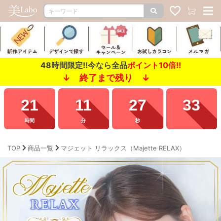
48時間限定!!今なら全品
ポイント10倍!!
↓ 終了まで残り ↓
21
11
26
70
時間
分
秒
TOP
商品一覧
マジェット リラックス（Majette RELAX）