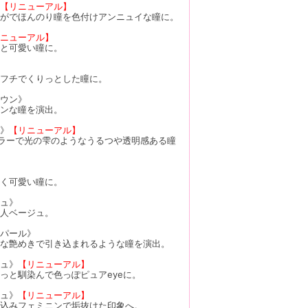
【リニューアル】
がでほんのり瞳を色付けアンニュイな瞳に。
ニューアル】
と可愛い瞳に。
フチでくりっとした瞳に。
ウン》
ンな瞳を演出。
》
【リニューアル】
ラーで光の雫のようなうるつや透明感ある瞳
く可愛い瞳に。
ュ》
人ベージュ。
パール》
な艶めきで引き込まれるような瞳を演出。
ュ》
【リニューアル】
っと馴染んで色っぽピュアeyeに。
ュ》
【リニューアル】
込みフェミニンで垢抜けた印象へ。