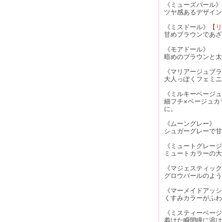
《ミューズパール》
ツヤ感あるデザイン
《ミスドール》
【リ
甘めブラウンであざ
《モアドール》
暗めのブラウンと太
《マリアージュブラ
大人っぽくフェミニ
《ミルキーベージュ
細フチ×ベージュカ
に。
《ムーングレー》
シュガーグレーで甘
《ミュートグレージ
ミュートカラーの大
《マジェスティック
グロウパールのよう
《マーメイドアッシ
くすみカラーがふわ
《ミスティーベージ
着けた瞬間瞳に溶け