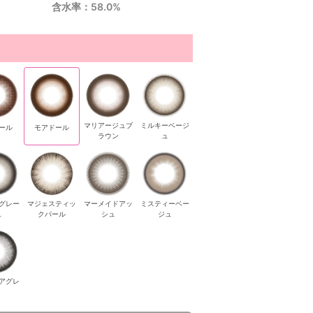
含水率：58.0%
マリアージュブ
ミルキーベージ
ール
モアドール
ラウン
ュ
グレー
マジェスティッ
マーメイドアッ
ミスティーベー
ュ
クパール
シュ
ジュ
アグレ
ルキーベージ
ムーングレー
ムーングレー
ムーングレー
ミュートグレー
ミュー
ュ
ジュ