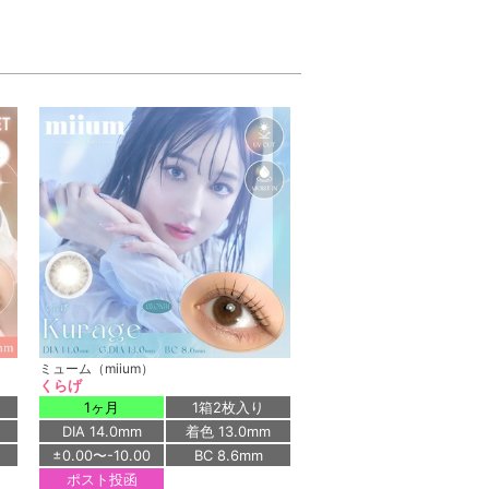
ミューム（miium）
くらげ
1ヶ月
1箱2枚入り
DIA 14.0mm
着色 13.0mm
±0.00〜-10.00
BC 8.6mm
ポスト投函