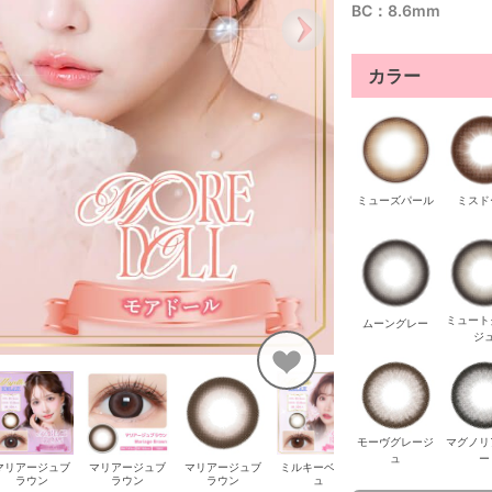
BC：8.6mm
カラー
ミューズパール
ミスド
ミュート
ムーングレー
ジ
モーヴグレージ
マグノリ
ュ
ー
マリアージュブ
マリアージュブ
マリアージュブ
ミルキーベージ
ミルキーベージ
ミ
ラウン
ラウン
ラウン
ュ
ュ