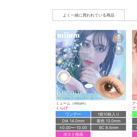
よく一緒に買われている商品
ミューム（miium）
ア
くらげ
ク
ワンデー
1箱10枚入り
DIA 14.0mm
着色 13.0mm
±0.00〜-10.00
BC 8.6mm
ポスト投函