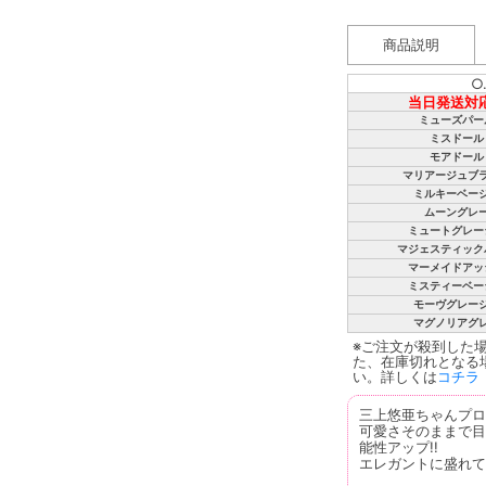
商品説明
○
当日発送対
ミューズパー
ミスドール
モアドール
マリアージュブ
ミルキーベー
ムーングレ
ミュートグレー
マジェスティック
マーメイドアッ
ミスティーベー
モーヴグレー
マグノリアグ
※ご注文が殺到した
た、在庫切れとなる
い。詳しくは
コチラ
三上悠亜ちゃんプロ
可愛さそのままで目
能性アップ!!
エレガントに盛れて