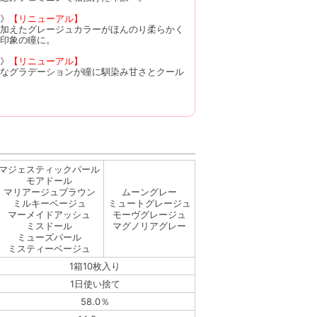
》
【リニューアル】
加えたグレージュカラーがほんのり柔らかく
印象の瞳に。
》
【リニューアル】
なグラデーションが瞳に馴染み甘さとクール
マジェスティックパール
モアドール
マリアージュブラウン
ムーングレー
ミルキーベージュ
ミュートグレージュ
マーメイドアッシュ
モーヴグレージュ
ミスドール
マグノリアグレー
ミューズパール
ミスティーベージュ
1箱10枚入り
1日使い捨て
58.0％