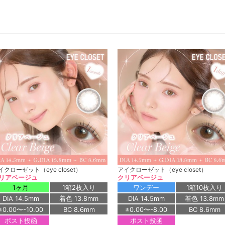
イクローゼット（eye closet）
アイクローゼット（eye closet）
リアベージュ
クリアベージュ
1ヶ月
1箱2枚入り
ワンデー
1箱10枚入り
DIA 14.5mm
着色 13.8mm
DIA 14.5mm
着色 13.8mm
±0.00〜-10.00
BC 8.6mm
±0.00〜-8.00
BC 8.6mm
ポスト投函
ポスト投函