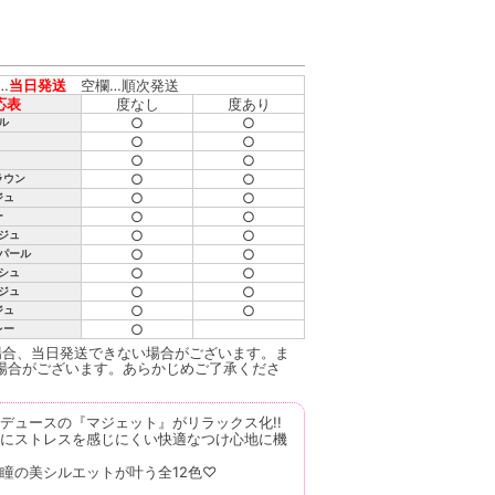
…
当日発送
空欄…順次発送
応表
度なし
度あり
○
○
ル
○
○
○
○
○
○
ラウン
○
○
ジュ
○
○
ー
○
○
ジュ
○
○
パール
○
○
シュ
○
○
ジュ
○
○
ジュ
○
レー
場合、当日発送できない場合がございます。ま
場合がございます。あらかじめご了承くださ
デュースの『マジェット』がリラックス化!!
にストレスを感じにくい快適なつけ心地に機
瞳の美シルエットが叶う全12色♡