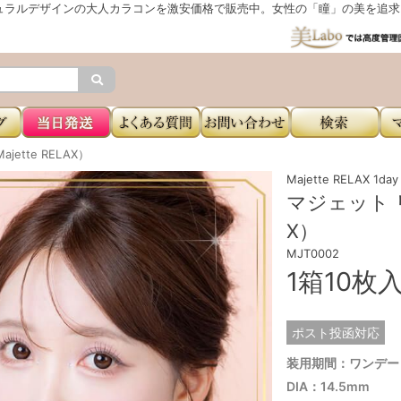
ュラルデザインの大人カラコンを激安価格で販売中。女性の「瞳」の美を追求し
ette RELAX）
Majette RELAX
マジェット リ
X）
MJT0002
1箱10枚
ポスト投函対応
装用期間：ワンデー
DIA：14.5mm